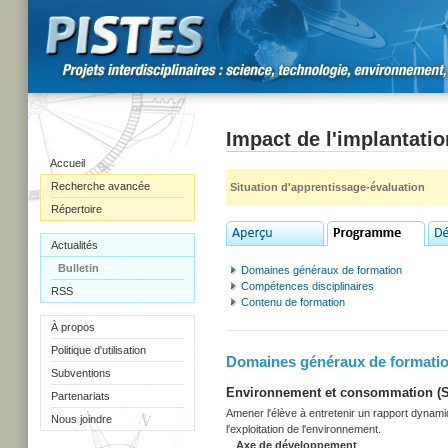
Impact de l'implantati
Accueil
Recherche avancée
Situation d'apprentissage-évaluation
Répertoire
Actualités
Bulletin
Domaines généraux de formation
Compétences disciplinaires
RSS
Contenu de formation
À propos
Politique d'utilisation
Domaines généraux de formati
Subventions
Environnement et consommation (Sec
Partenariats
Amener l'élève à entretenir un rapport dynami
Nous joindre
l'exploitation de l'environnement.
Axe de développement