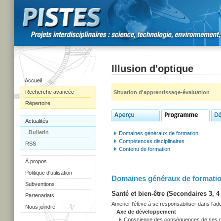
Illusion d'optique
Accueil
Recherche avancée
Situation d'apprentissage-évaluation
Répertoire
Actualités
Bulletin
Domaines généraux de formation
Compétences disciplinaires
RSS
Contenu de formation
À propos
Politique d'utilisation
Domaines généraux de formati
Subventions
Santé et bien-être (Secondaires 3, 4 
Partenariats
Amener l'élève à se responsabiliser dans l'adop
Nous joindre
Axe de développement
Conscience des conséquences de ses cho