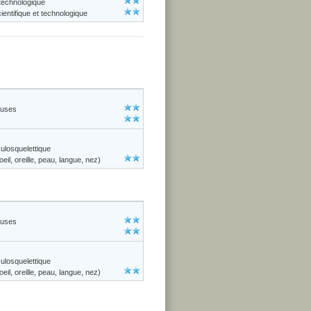
 technologique
entifique et technologique
euses
losquelettique
il, oreille, peau, langue, nez)
euses
losquelettique
il, oreille, peau, langue, nez)