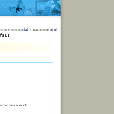
Partager cette page
| Taille du texte
 faut
nsertion dans la société