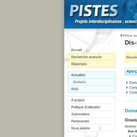
Retour au
Dis-
Accueil
Recherche avancée
Situat
Répertoire
Actualités
Bulletin
Doma
Comp
RSS
Cont
À propos
Politique d'utilisation
Domai
Subventions
Orient
Partenariats
Amener l
Nous joindre
Axe 
Co