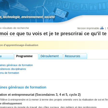
x résultats de recherche
Version imprimable
|
moi ce que tu vois et je te prescrirai ce qu'il te
ion d'apprentissage-évaluation
ines généraux de formation
étences disciplinaires
enu de formation
nes généraux de formation
ation et entrepreneuriat (Secondaires 3, 4 et 5, cycle 2)
'élève à entreprendre et à mener à terme des projets orientés vers la réalisation de soi et l'i
de développement
nnaissance du monde du travail, des rôles sociaux, des métiers et des professions