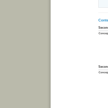
Conte
Second
Concep
Second
Concep