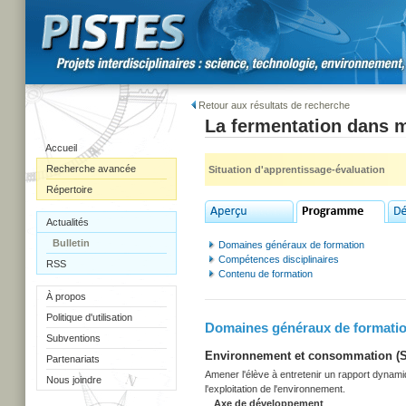
Retour aux résultats de recherche
La fermentation dans 
Accueil
Recherche avancée
Situation d'apprentissage-évaluation
Répertoire
Actualités
Bulletin
Domaines généraux de formation
Compétences disciplinaires
RSS
Contenu de formation
À propos
Politique d'utilisation
Domaines généraux de formati
Subventions
Environnement et consommation (Sec
Partenariats
Amener l'élève à entretenir un rapport dynami
Nous joindre
l'exploitation de l'environnement.
Axe de développement