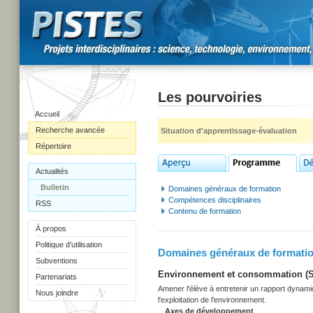
Les pourvoiries
Accueil
Recherche avancée
Situation d'apprentissage-évaluation
Répertoire
Actualités
Bulletin
Domaines généraux de formation
Compétences disciplinaires
RSS
Contenu de formation
À propos
Politique d'utilisation
Domaines généraux de formati
Subventions
Environnement et consommation (Sec
Partenariats
Amener l'élève à entretenir un rapport dynami
Nous joindre
l'exploitation de l'environnement.
Axes de développement