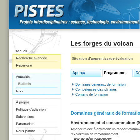
Les forges du volcan
Accueil
Recherche avancée
Situation d'apprentissage-évaluation
Répertoire
Actualités
Bulletin
Domaines généraux de formation
Compétences disciplinaires
RSS
Contenu de formation
À propos
Politique d'utilisation
Domaines généraux de formati
Subventions
Environnement et consommation (Sec
Partenariats
Amener l'élève à entretenir un rapport dynami
Nous joindre
l'exploitation de l'environnement.
Axe de développement