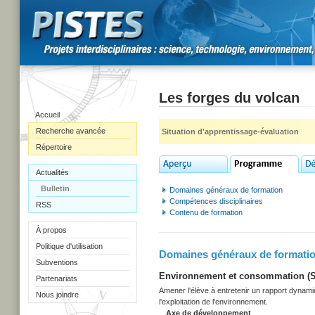
Les forges du volcan
Accueil
Recherche avancée
Situation d'apprentissage-évaluation
Répertoire
Actualités
Bulletin
Domaines généraux de formation
Compétences disciplinaires
RSS
Contenu de formation
À propos
Politique d'utilisation
Domaines généraux de formati
Subventions
Environnement et consommation (Sec
Partenariats
Amener l'élève à entretenir un rapport dynami
Nous joindre
l'exploitation de l'environnement.
Axe de développement