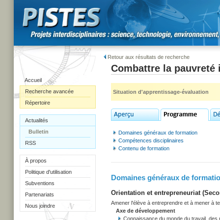
Retour aux résultats de recherche
Combattre la pauvreté i
Accueil
Recherche avancée
Situation d'apprentissage-évaluation
Répertoire
Actualités
Bulletin
Domaines généraux de formation
Compétences disciplinaires
RSS
Contenu de formation
À propos
Politique d'utilisation
Domaines généraux de formati
Subventions
Orientation et entrepreneuriat (Secon
Partenariats
Amener l'élève à entreprendre et à mener à term
Nous joindre
Axe de développement
Connaissance du monde du travail, des r