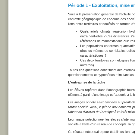
Période 1 - Exploitation, mise
Suite à la présentation générale de l'activité 
contexte géographique de chacune des sociét
liens entre territoires et sociétés en termes d
Quels reliefs, climats, végétation, h
entraînent-elles ? Ces différences s'e
références de manifestations culturel
Les populations en termes quantitatifs
elles les mêmes ou semblables celles 
caractéristiques ?
Ces deux territoires sont éloignés l'u
autrefois)
Toutes ces questions constituent des exemple
questionnements et hypothèses stimulant les 
L'entreprise de la tâche
Les élèves repèrent dans l'iconographie fourni
élément à partir d'une image et l'associe à l
Les images ont été sélectionnées au préalable 
l'autre société. Ainsi, la pêche aux homards p
l'absence d'arbres de l'Arctique à la forêt mi
Leur image sélectionnée, les élèves s'interroge
société à l'aide d'un réseau de concepts, la gri
Ce réseau, nécessaire pour établir les liens a