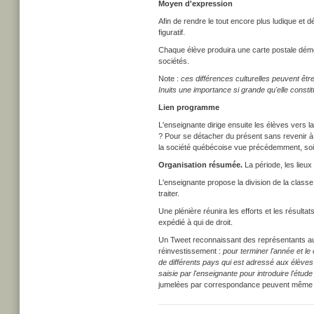
Moyen d'expression
Afin de rendre le tout encore plus ludique et d
figuratif.
Chaque élève produira une carte postale démon
sociétés.
Note :
ces différences culturelles peuvent être 
Inuits une importance si grande qu'elle consti
Lien programme
L'enseignante dirige ensuite les élèves vers l
? Pour se détacher du présent sans revenir à 
la société québécoise vue précédemment, soi
Organisation résumée.
La période, les lieux 
L'enseignante propose la division de la clas
traiter.
Une plénière réunira les efforts et les résulta
expédié à qui de droit.
Un Tweet reconnaissant des représentants aut
réinvestissement :
pour terminer l'année et l
de différents pays qui est adressé aux élèves
saisie par l'enseignante pour introduire l'étud
jumelées par correspondance peuvent même par