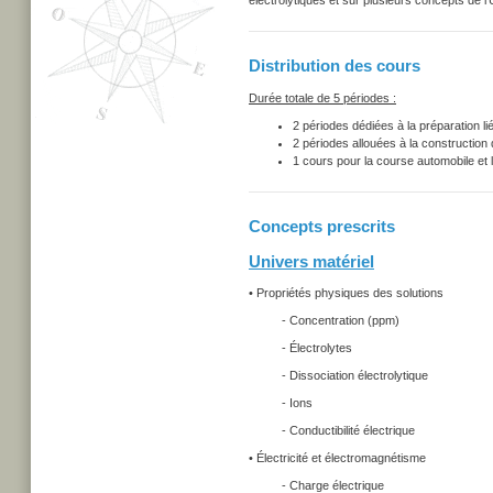
électrolytiques et sur plusieurs concepts de l'
Distribution des cours
Durée totale de 5 périodes :
2 périodes dédiées à la préparation liée
2 périodes allouées à la construction d
1 cours pour la course automobile et 
Concepts prescrits
Univers matériel
• Propriétés physiques des solutions
- Concentration (ppm)
- Électrolytes
- Dissociation électrolytique
- Ions
- Conductibilité électrique
• Électricité et électromagnétisme
- Charge électrique