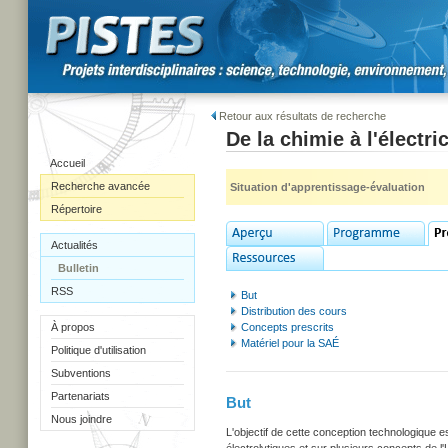
Retour aux résultats de recherche
De la chimie à l'électric
Accueil
Recherche avancée
Situation d'apprentissage-évaluation
Répertoire
Actualités
Bulletin
RSS
But
Distribution des cours
À propos
Concepts prescrits
Matériel pour la SAÉ
Politique d'utilisation
Subventions
Partenariats
But
Nous joindre
L'objectif de cette conception technologique es