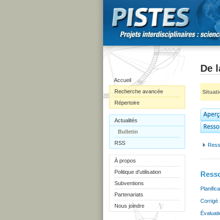
De l
Accueil
Recherche avancée
Situat
Répertoire
Actualités
Bulletin
RSS
Ress
À propos
Politique d'utilisation
Resso
Subventions
Planific
Partenariats
Corrigé 
Nous joindre
Évaluat