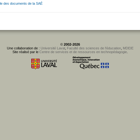
e des documents de la SAÉ
©
2002-2026
Une collaboration de :
Université Laval
,
Faculté des sciences de l'éducation
,
MDEIE
Site réalisé par le
Centre de services et de ressources en technopédagogie
.