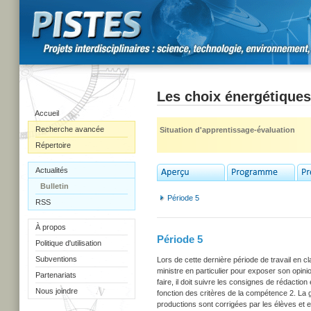
Les choix énergétiques
Accueil
Recherche avancée
Situation d'apprentissage-évaluation
Répertoire
Actualités
Bulletin
Période 5
RSS
À propos
Période 5
Politique d'utilisation
Subventions
Lors de cette dernière période de travail en 
ministre en particulier pour exposer son opini
Partenariats
faire, il doit suivre les consignes de rédaction
Nous joindre
fonction des critères de la compétence 2. La g
productions sont corrigées par les élèves et