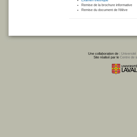
Examen théorique
Remise de la brochure informative
Remise du document de l'élève
Une collaboration de :
Université
Site réalisé par le
Centre de 