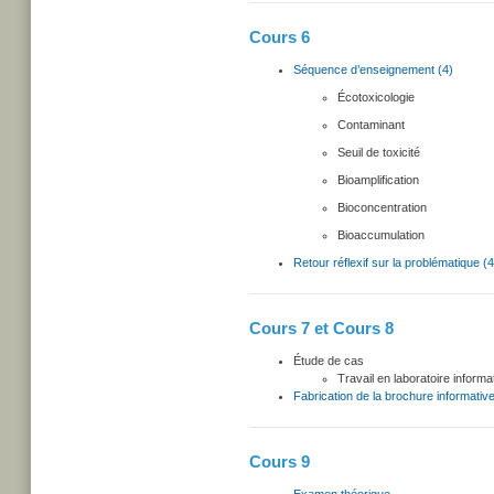
Cours 6
Séquence d’enseignement (4)
Écotoxicologie
Contaminant
Seuil de toxicité
Bioamplification
Bioconcentration
Bioaccumulation
Retour réflexif sur la problématique (4
Cours 7 et Cours 8
Étude de cas
Travail en laboratoire informa
Fabrication de la brochure informativ
Cours 9