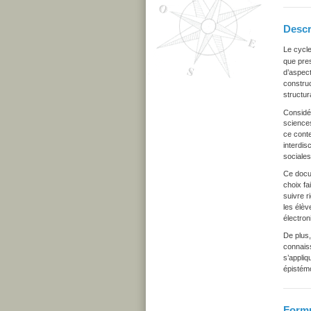
Descr
Le cycle
que pres
d’aspect
construc
structur
Considé
sciences
ce conte
interdis
sociales
Ce docu
choix fa
suivre r
les élèv
électron
De plus,
connaiss
s’appliq
épistémo
Formu