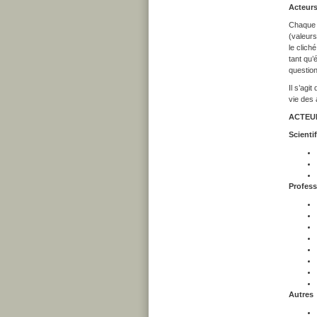
Acteurs
Chaque é
(valeurs
le clich
tant qu’
question
Il s’agi
vie des 
ACTEURS
Scienti
Profess
Autres