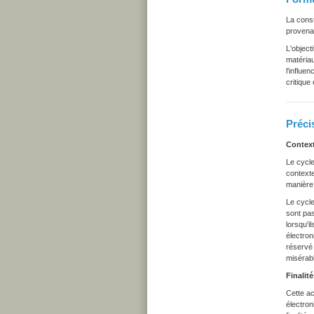
La const
provenan
L'object
matériau
l'influe
critique
Précis
Contex
Le cycle
contexte
manière 
Le cycle
sont pas
lorsqu'i
électron
réservé 
misérab
Finalité
Cette ac
électron