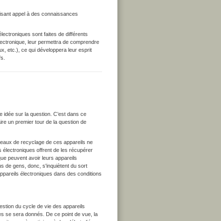
 faisant appel à des connaissances
lectroniques sont faites de différents
lectronique, leur permettra de comprendre
x, etc.), ce qui développera leur esprit
fs.
e idée sur la question. C’est dans ce
ire un premier tour de la question de
réseaux de recyclage de ces appareils ne
 électroniques offrent de les récupérer
que peuvent avoir leurs appareils
s de gens, donc, s'inquiètent du sort
ppareils électroniques dans des conditions
uestion du cycle de vie des appareils
es se sera donnés. De ce point de vue, la