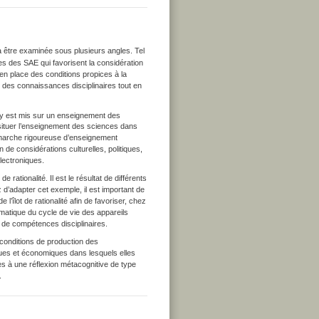
 être examinée sous plusieurs angles. Tel
es des SAE qui favorisent la considération
 en place des conditions propices à la
r des connaissances disciplinaires tout en
 y est mis sur un enseignement des
situer l’enseignement des sciences dans
démarche rigoureuse d’enseignement
n de considérations culturelles, politiques,
lectroniques.
rationalité. Il est le résultat de différents
z d’adapter cet exemple, il est important de
lot de rationalité afin de favoriser, chez
lématique du cycle de vie des appareils
nt de compétences disciplinaires.
 conditions de production des
iques et économiques dans lesquels elles
èves à une réflexion métacognitive de type
s.