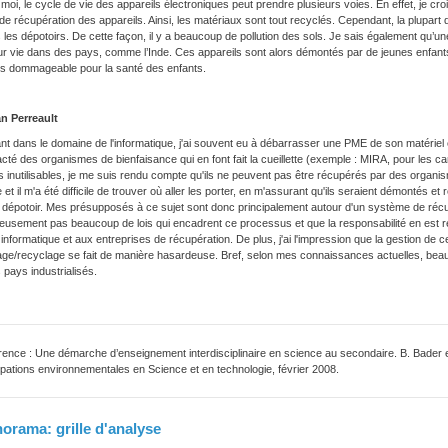
moi, le cycle de vie des appareils électroniques peut prendre plusieurs voies. En effet, je croi
de récupération des appareils. Ainsi, les matériaux sont tout recyclés. Cependant, la plupart 
 les dépotoirs. De cette façon, il y a beaucoup de pollution des sols. Je sais également qu’un
eur vie dans des pays, comme l’Inde. Ces appareils sont alors démontés par de jeunes enfants p
rès dommageable pour la santé des enfants.
an Perreault
ant dans le domaine de l'informatique, j'ai souvent eu à débarrasser une PME de son matériel 
tacté des organismes de bienfaisance qui en font fait la cueillette (exemple : MIRA, pour les 
s inutilisables, je me suis rendu compte qu'ils ne peuvent pas être récupérés par des organis
 et il m'a été difficile de trouver où aller les porter, en m'assurant qu'ils seraient démontés e
dépotoir. Mes présupposés à ce sujet sont donc principalement autour d'un système de récupér
usement pas beaucoup de lois qui encadrent ce processus et que la responsabilité en est rem
 informatique et aux entreprises de récupération. De plus, j'ai l'impression que la gestion de
e/recyclage se fait de manière hasardeuse. Bref, selon mes connaissances actuelles, beauco
 pays industrialisés.
ence : Une démarche d’enseignement interdisciplinaire en science au secondaire. B. Bader et
ations environnementales en Science et en technologie, février 2008.
norama: grille d'analyse