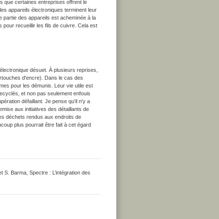
s que certaines entreprises offrent le
des appareils électroniques terminent leur
e partie des appareils est acheminée à la
our recueillir les fils de cuivre. Cela est
électronique désuet. À plusieurs reprises,
cartouches d'encre). Dans le cas des
mes pour les démunis. Leur vie utile est
t recyclés, et non pas seulement enfouis
ation défaillant. Je pense qu'il n'y a
ise aux initiatives des détaillants de
 ces déchets rendus aux endroits de
up plus pourrait être fait à cet égard
 S. Barma, Spectre : L’intégration des