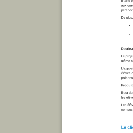
finalité
aux ques
perspect
De plus,
Destina
Le proje
même ni
L'exposi
élèves d
présent
Produit
Il est d
les élèv
Les élèv
composa
Le cl