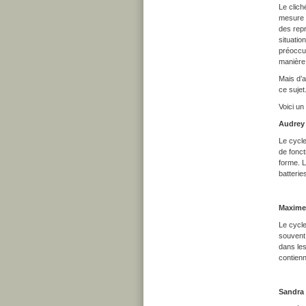
Le clich
mesure d
des repr
situatio
préoccu
manière 
Mais d’a
ce sujet
Voici un
Audrey 
Le cycle
de fonct
forme. L
batterie
Maxime
Le cycle
souvent 
dans le
contienn
Sandra