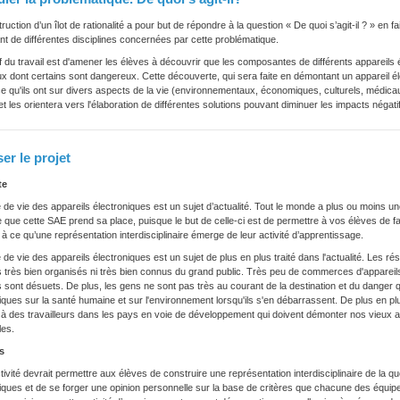
ruction d’un îlot de rationalité a pour but de répondre à la question « De quoi s’agit-il ? » en
t de différentes disciplines concernées par cette problématique.
if du travail est d'amener les élèves à découvrir que les composantes de différents appareils é
x dont certains sont dangereux. Cette découverte, qui sera faite en démontant un appareil é
nce qu'ils ont sur divers aspects de la vie (environnementaux, économiques, culturels, médicau
 et les orientera vers l'élaboration de différentes solutions pouvant diminuer les impacts négati
er le projet
te
 de vie des appareils électroniques est un sujet d’actualité. Tout le monde a plus ou moins un
 que cette SAE prend sa place, puisque le but de celle-ci est de permettre à vos élèves de fa
à ce qu’une représentation interdisciplinaire émerge de leur activité d’apprentissage.
 de vie des appareils électroniques est un sujet de plus en plus traité dans l'actualité. Les 
 très bien organisés ni très bien connus du grand public. Très peu de commerces d'appareils
ls sont désuets. De plus, les gens ne sont pas très au courant de la destination et du danger 
iques sur la santé humaine et sur l'environnement lorsqu'ils s'en débarrassent. De plus en plu
à des travailleurs dans les pays en voie de développement qui doivent démonter nos vieux a
les.
s
tivité devrait permettre aux élèves de construire une représentation interdisciplinaire de la q
iques et de se forger une opinion personnelle sur la base de critères que chacune des équip