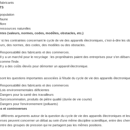
fabricants
TS
population
faune
flore
ressources naturelles
ntes (valeurs, normes, codes, modèles, obstacles, etc.)
ci les contraintes concernant le cycle de vie des appareils électroniques, c’est-à-dire les ob
eurs, des normes, des codes, des modèles ou des obstacles.
Responsabilité des fabricants et des commerces.
Il y a un marché pour le recyclage : les propriétaires paient des entreprises pour s'en débar
comme l'Inde.
Il y a des coûts élevés pour démonter un appareil électronique.
sont les questions importantes associées à l’étude du cycle de vie des appareils électroniqu
Responsabilité des fabricants et des commerces
Lois environnementales déficientes
Dangers pour la santé des travailleurs
Surconsommation, produits de piètre qualité (durée de vie courte)
Dangers pour l'environnement (polluants)
s et controverses
différents arguments autour de la question du cycle de vie des appareils électroniques et l
rses peuvent concerner un débat au sein d’une même discipline scientifique, entre des cherc
entre des groupes de pression qui ne partagent pas les mêmes positions.