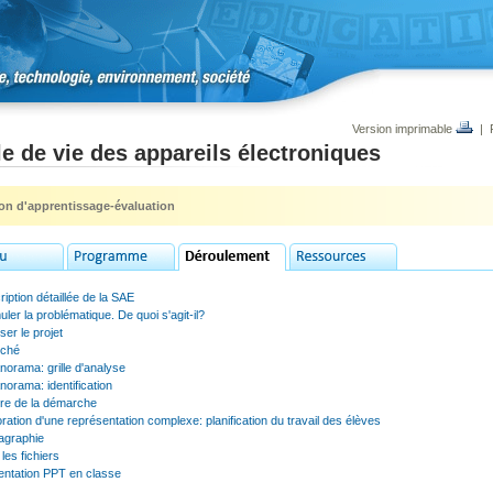
Version imprimable
|
e de vie des appareils électroniques
ion d'apprentissage-évaluation
iption détaillée de la SAE
ler la problématique. De quoi s'agit-il?
ser le projet
iché
norama: grille d'analyse
norama: identification
ure de la démarche
ration d'une représentation complexe: planification du travail des élèves
agraphie
les fichiers
entation PPT en classe