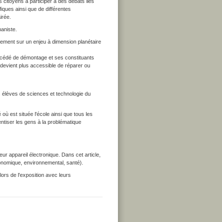
s citoyens à participer à des débats liés
fiques ainsi que de différentes
airée.
maniste.
lièrement sur un enjeu à dimension planétaire
procédé de démontage et ses constituants
i devient plus accessible de réparer ou
es élèves de sciences et technologie du
où est située l'école ainsi que tous les
entiser les gens à la problématique
ur appareil électronique. Dans cet article,
conomique, environnemental, santé).
lors de l'exposition avec leurs