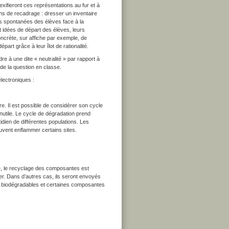
exifieront ces représentations au fur et à
ns de recadrage : dresser un inventaire
ns spontanées des élèves face à la
t idées de départ des élèves, leurs
ncrète, sur affiche par exemple, de
part grâce à leur îlot de rationalité.
re à une dite « neutralité » par rapport à
de la question en classe.
électroniques :
tre. Il est possible de considérer son cycle
 inutile. Le cycle de dégradation prend
idien de différentes populations. Les
euvent enflammer certains sites.
mple, le recyclage des composantes est
ser. Dans d’autres cas, ils seront envoyés
s biodégradables et certaines composantes