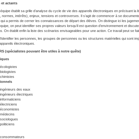
 et actants
quipe établit sa grille d’analyse du cycle de vie des appareils électroniques en précisant la l
, normes, intérêts), enjeux, tensions et controverses. Il s’agit de commencer à se documente
é qui a permis de cerner les connaissances de départ des élèves. On distingue ici les jugeme
équipe, on peut identifier ses propres valeurs lorsqu’il est question d’environnement et discu
s. On établit enfin la liste des scénarios envisageables pour une action. Ce travail peut se f
t d’identifier les personnes, les groupes de personnes ou les structures matérielles qui sont i
appareils électroniques.
 (spécialistes pouvant être utiles à notre quête)
fiques
écologistes
biologistes
chimistes
ionnels
ingénieurs des eaux
ingénieurs électriques
informaticiens
électriciens
économistes
médecins
sociologues
politiciens
consommateurs