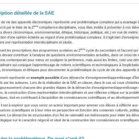
iption détaillée de la SAE
 de vie des appareils électroniques représente une problématique complexe qui a avantage à
ème
crit par le biais de la 2
compétence disciplinaire, vous êtes invités à présenter à vos élèv
s divers (économique, environnemental, éthique, historique, politique, etc.) en vue de mettre
tion d’une opinion éclairée au regard d’une problématique complexe. Il s’agit bien d’enseigne
ant une représentation interdisciplinaire et située.
ème
rant les prescriptions des programmes scolaires au 2
cycle du secondaire et l’accent qui
 devant contribuer à l’analyse de questions environnementales actuelles, dans un souci de 
xte contemporain pour mieux en souligner la pertinence, mais aussi les limites, voici une 
ciplinaire qui conjugue l’apprentissage de notions scientifiques et technologiques à l’explicitatio
, économiques et éthiques pour documenter la problématique du cycle de vie des appareils é
ment représente un
exemple possible
d’une démarche d’enseignement/apprentissage d’îlot de 
its par les auteures. Lors de la réalisation de la SAE en classe, dans le cas où vous choisirie
igoureusement chacune des grandes étapes de la démarche d’enseignement/apprentissage de l’î
es, la construction d’une représentation interdisciplinaire et une réflexion critique sur la prob
iques, tout en contribuant à l’acquisition de connaissances scientifiques et au développeme
 il est à espérer que vous serez un acteur important pour amener vos élèves à réfléchir aux
ances scientifiques et à leur mise en perspective en fonction des contextes culturels, polit
uent. La démarche de structuration d’un îlot de rationalité est intéressante pour initier les él
logique sur le caractère négocié et situé de la construction des connaissances scientifique
ler la problématique. De quoi s'agit-il?