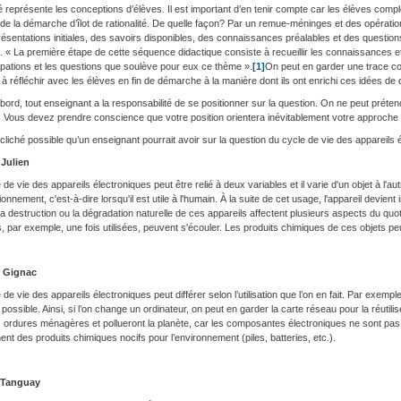
é représente les conceptions d’élèves. Il est important d’en tenir compte car les élèves compl
e la démarche d’îlot de rationalité. De quelle façon? Par un remue-méninges et des opératio
ésentations initiales, des savoirs disponibles, des connaissances préalables et des questio
n. « La première étape de cette séquence didactique consiste à recueillir les connaissances e
pations et les questions que soulève pour eux ce thème ».
[1]
On peut en garder une trace co
à réfléchir avec les élèves en fin de démarche à la manière dont ils ont enrichi ces idées de dé
bord, tout enseignant a la responsabilité de se positionner sur la question. On ne peut prétend
. Vous devez prendre conscience que votre position orientera inévitablement votre approche 
 cliché possible qu’un enseignant pourrait avoir sur la question du cycle de vie des appareils 
Julien
 de vie des appareils électroniques peut être relié à deux variables et il varie d'un objet à l'au
ionnement, c'est-à-dire lorsqu'il est utile à l'humain. À la suite de cet usage, l'appareil devient
a destruction ou la dégradation naturelle de ces appareils affectent plusieurs aspects du quot
s, par exemple, une fois utilisées, peuvent s'écouler. Les produits chimiques de ces objets p
 Gignac
 de vie des appareils électroniques peut différer selon l’utilisation que l’on en fait. Par exe
possible. Ainsi, si l’on change un ordinateur, on peut en garder la carte réseau pour la réutili
s ordures ménagères et pollueront la planète, car les composantes électroniques ne sont pa
ent des produits chimiques nocifs pour l’environnement (piles, batteries, etc.).
 Tanguay