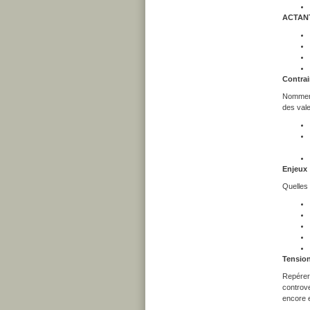
ACTAN
Contrai
Nommer i
des val
Enjeux
Quelles 
Tension
Repérer 
controve
encore 