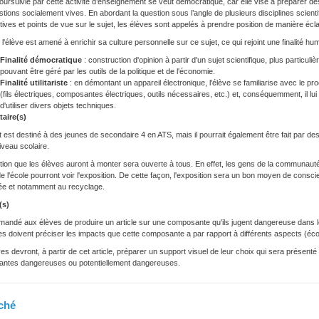
 poursuivie par cette activité d’enseignement se veut démocratique, car elle vise à préparer de
tions socialement vives. En abordant la question sous l’angle de plusieurs disciplines scienti
ives et points de vue sur le sujet, les élèves sont appelés à prendre position de manière écl
 l'élève est amené à enrichir sa culture personnelle sur ce sujet, ce qui rejoint une finalité hu
Finalité démocratique
: construction d'opinion à partir d'un sujet scientifique, plus particu
pouvant être géré par les outils de la politique et de l'économie.
Finalité utilitariste
: en démontant un appareil électronique, l'élève se familiarise avec le 
(fils électriques, composantes électriques, outils nécessaires, etc.) et, conséquemment, il lu
d'utiliser divers objets techniques.
taire(s)
t est destiné à des jeunes de secondaire 4 en ATS, mais il pourrait également être fait par d
veau scolaire.
tion que les élèves auront à monter sera ouverte à tous. En effet, les gens de la communauté 
e l'école pourront voir l'exposition. De cette façon, l'exposition sera un bon moyen de consci
ée et notamment au recyclage.
(s)
emandé aux élèves de produire un article sur une composante qu'ils jugent dangereuse dans le
es doivent préciser les impacts que cette composante a par rapport à différents aspects (é
es devront, à partir de cet article, préparer un support visuel de leur choix qui sera présenté 
ntes dangereuses ou potentiellement dangereuses.
iché