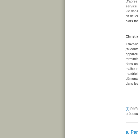
D’après 
service 
vie dans
fin de l
alors t
Christi
Travaill
j'ai con
appareil
terminée
dans un 
malheure
matériel
démontag
dans les
[1]
Référ
préoccup
a. Pa