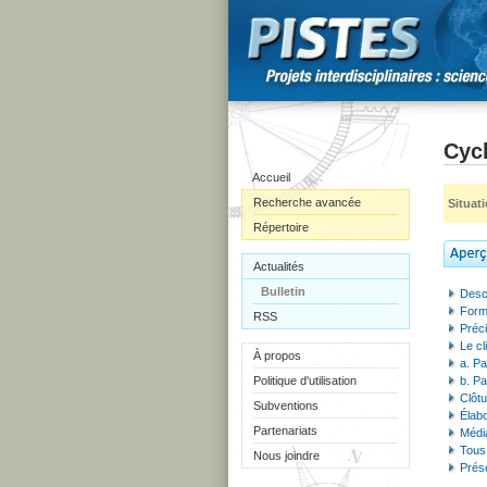
Cycl
Accueil
Recherche avancée
Situat
Répertoire
Actualités
Bulletin
Descr
Formu
RSS
Préci
Le cl
À propos
a. Pa
Politique d'utilisation
b. Pa
Clôt
Subventions
Élabo
Partenariats
Médi
Tous 
Nous joindre
Prés