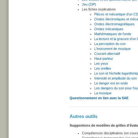
Jeu (ZIP)
Les fiches explicatives
Pièces et mécanique d'un C
Ondes électroniques et méc
Ondes électromagnétiques
Ondes mécaniques
Mathématiques de l'onde
La lecture et la gravure d'un
La perception du son
L'instrument de musique
Courant alternatif
Haut-parleur
Les yeux
Les oreilles
Le son et l'échelle logarithmi
Intensité et amplitude du son
Le danger est en onde
Les dangers du son pour l'ou
La musique
Questionnement en lien avec la SAE
Autres outils
Suggestions de modèles de grilles d'éval
Compétences disciplinaires (en cours