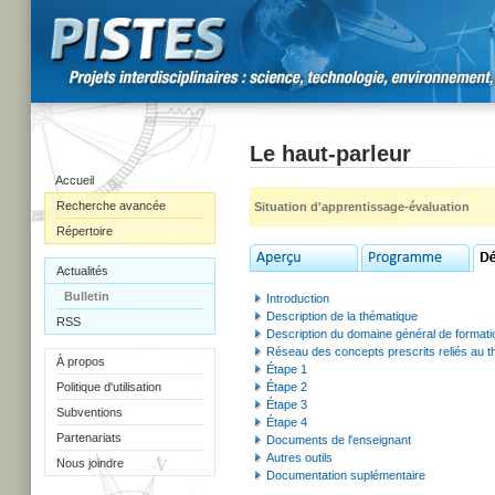
Le haut-parleur
Accueil
Recherche avancée
Situation d'apprentissage-évaluation
Répertoire
Actualités
Bulletin
Introduction
Description de la thématique
RSS
Description du domaine général de formati
Réseau des concepts prescrits reliés au 
À propos
Étape 1
Politique d'utilisation
Étape 2
Étape 3
Subventions
Étape 4
Partenariats
Documents de l'enseignant
Autres outils
Nous joindre
Documentation suplémentaire