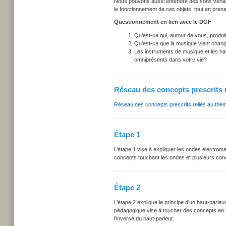
Nous pouvons aussi entendre des sons venant 
le fonctionnement de ces objets, tout en prena
Questionnement en lien avec le DGF
Qu'est-ce qui, autour de vous, produi
Qu'est-ce que la musique vient chang
Les instruments de musique et les hau
omniprésents dans votre vie?
Réseau des concepts prescrits 
Réseau des concepts prescrits reliés au thè
Étape 1
L’étape 1 vise à expliquer les ondes électrom
concepts touchant les ondes et plusieurs concep
Étape 2
L’étape 2 explique le principe d’un haut-parleu
pédagogique vise à toucher des concepts en éle
l’inverse du haut-parleur.