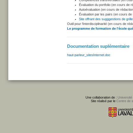
Compétences transversales (en cour
Évaluation du portfolio (en cours de r
Autoévaluation (en cours de rédactio
Évaluation par les pairs (en cours de
Site offrant des sugggestions de grille
Outil pour l'interdisciplinarité (en cours de réd
Le programme de formation de l'école qu
Documentation suplémentaire
haut-parleur_sitesInternet.doc
Une collaboration de :
Université
Site réalisé par le
Centre de 