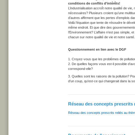
conditions de conflits d’intérêts!
L’industrialisation accroît notre qualité de vie
nécessaires? Plusieurs croient qu’une multit
d’autres affirment que les pertes d’emplois dan
Voilà l’équation que tente de résoudre le déve
même endroit. Et que dire des gouvernements q
l’Environnement? L’affaire n’est pas simple, et
chacun sur notre qualité de vie et notre santé.
Questionnement en lien avec le DGF
1. Croyez-vous que les problèmes de pollution
2. De quelles façons vous est-il possible d’av
correspond-elle?
3. Quelles sont les raisons de la pollution? Pou
d’un coup, qu'est-ce qui changerait dans la so
Réseau des concepts prescrits 
Réseau des concepts prescrits reliés au thè