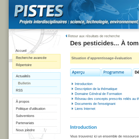
Retour aux résultats de recherche
Des pesticides... À to
Accueil
Recherche avancée
Situation d'apprentissage-évaluation
Répertoire
Actualités
Bulletin
Introduction
Description de la thématique
RSS
Domaine Général de Formation
Réseau des concepts prescrits reliés au 
À propos
Documents de l'enseignant
Politique d'utilisation
Liens Internet
Subventions
Partenariats
Introduction
Nous joindre
Vous trouverez ici un ensemble de ressources u