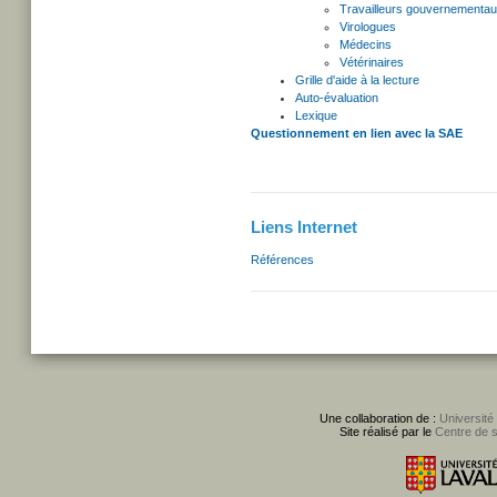
Travailleurs gouvernementa
Virologues
Médecins
Vétérinaires
Grille d'aide à la lecture
Auto-évaluation
Lexique
Questionnement en lien avec la SAE
Liens Internet
Références
Une collaboration de :
Université
Site réalisé par le
Centre de 