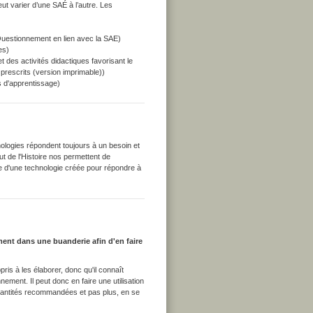
ut varier d’une SAÉ à l’autre. Les
uestionnement en lien avec la SAE)
es)
 des activités didactiques favorisant le
prescrits (version imprimable))
s d'apprentissage)
logies répondent toujours à un besoin et
 de l'Histoire nos permettent de
de d'une technologie créée pour répondre à
ment dans une buanderie afin d'en faire
ppris à les élaborer, donc qu'il connaît
nnement. Il peut donc en faire une utilisation
quantités recommandées et pas plus, en se