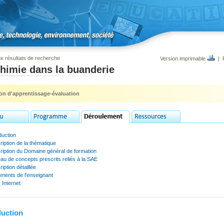
x résultats de recherche
Version imprimable
|
himie dans la buanderie
ion d'apprentissage-évaluation
duction
iption de la thématique
ription du Domaine général de formation
u de concepts prescrits reliés à la SAE
iption détaillée
ments de l'enseignant
 Internet
duction