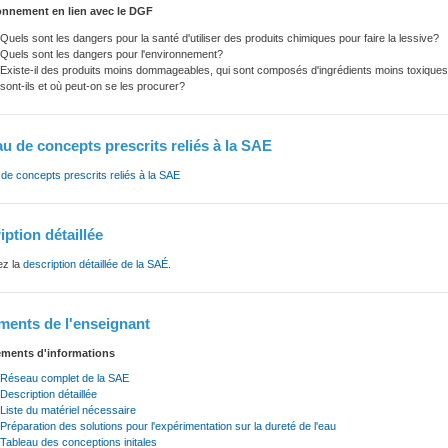
nnement en lien avec le DGF
Quels sont les dangers pour la santé d'utiliser des produits chimiques pour faire la lessive?
Quels sont les dangers pour l'environnement?
Existe-il des produits moins dommageables, qui sont composés d'ingrédients moins toxiques
sont-ils et où peut-on se les procurer?
u de concepts prescrits reliés à la SAE
e concepts prescrits reliés à la SAE
iption détaillée
ez la
description détaillée de la SAÉ
.
ents de l'enseignant
ments d'informations
Réseau complet de la SAE
Description détaillée
Liste du matériel nécessaire
Préparation des solutions pour l'expérimentation sur la dureté de l'eau
Tableau des conceptions initales