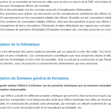
uverez ici un ensemble de ressources utiles pour la mise en œuvre de la SAÉ, dont la liste pe
s pour l’enseignant offrent, par exemple :
De la documentation sur les concepts prescrits (Compléments d’information)
Des questions pour animer une discussion sur les connaissances antérieures des élèves (Q
Un questionnaire sur les conceptions initiales des élèves (Enquête sur les conceptions initial
Une synthèse de conceptions initiales d’élèves, ainsi que des questions à poser aux élèves et
changement de leurs conceptions (Obstacles et aides didactiques par rapport aux concepts 
Une banque de questions d’évaluation (Évaluation formative des concepts prescrits en cour
iption de la thématique
 s'est démarqué des autres espèces animales par sa capacité à créer des outils. Ces techno
plus en plus complexes. Les connaissances scientifiques que nous acquérons depuis le début
re les technologies et d'en créer de nouvelles. Que ce soit par la construction ou par l'étu
 nos besoins, nous réussissons à comprendre les phénomènes qui nous entourent.
iption du Domaine général de formation
gnant amène l'élève à s'informer sur les produits chimiques qui se trouvent normale
lisation responsable.
 que l'élève a étudié les différents produits chimiques qui servent à faire la lessive et qu'il a a
ment leur composition, il est beaucoup plus facile pour l'élève d'anticiper leur effet sur l'enviro
ble, en choisissant des produits sans phosphate, par exemple, en utilisant seulement les 
sant d'un excès de produit acide en le neutralisant au préalable, etc.