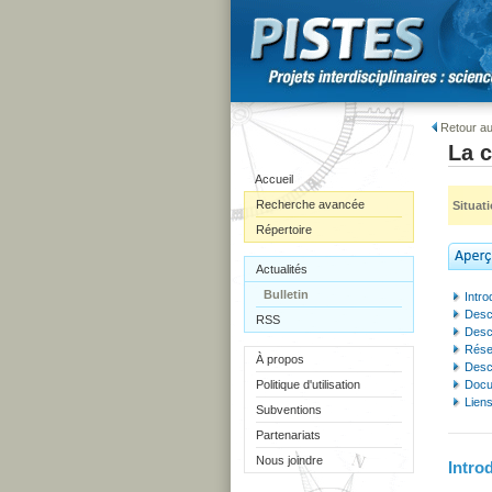
Retour au
La c
Accueil
Recherche avancée
Situat
Répertoire
Actualités
Bulletin
Intro
Descr
RSS
Desc
Résea
À propos
Descr
Politique d'utilisation
Docu
Liens
Subventions
Partenariats
Nous joindre
Intro