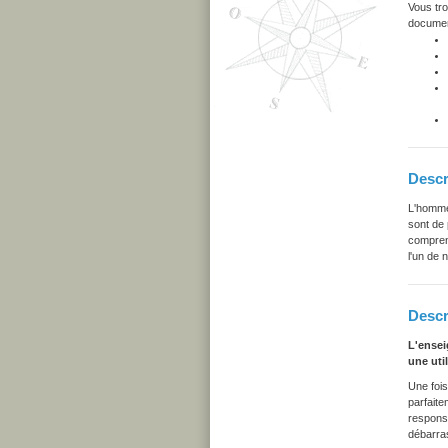
Vous tro
document
Descr
L'homme
sont de 
comprend
l'un de
Descr
L'ensei
une uti
Une fois
parfaite
responsa
débarras