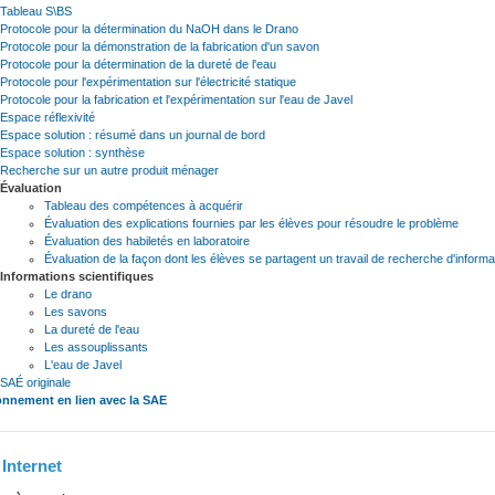
Tableau S\BS
Protocole pour la détermination du NaOH dans le Drano
Protocole pour la démonstration de la fabrication d'un savon
Protocole pour la détermination de la dureté de l'eau
Protocole pour l'expérimentation sur l'électricité statique
Protocole pour la fabrication et l'expérimentation sur l'eau de Javel
Espace réflexivité
Espace solution : résumé dans un journal de bord
Espace solution : synthèse
Recherche sur un autre produit ménager
Évaluation
Tableau des compétences à acquérir
Évaluation des explications fournies par les élèves pour résoudre le problème
Évaluation des habiletés en laboratoire
Évaluation de la façon dont les élèves se partagent un travail de recherche d'informa
Informations scientifiques
Le drano
Les savons
La dureté de l'eau
Les assouplissants
L'eau de Javel
SAÉ originale
nnement en lien avec la SAE
 Internet