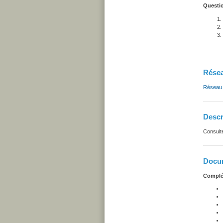
Questio
Résea
Réseau d
Descr
Consult
Docum
Complé