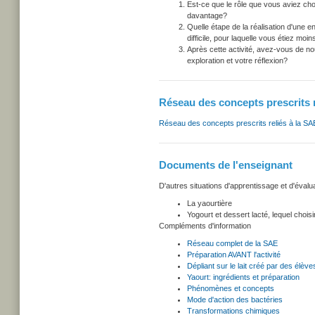
Est-ce que le rôle que vous aviez choi
davantage?
Quelle étape de la réalisation d'une e
difficile, pour laquelle vous étiez moins
Après cette activité, avez-vous de n
exploration et votre réflexion?
Réseau des concepts prescrits r
Réseau des concepts prescrits reliés à la SA
Documents de l'enseignant
D'autres situations d'apprentissage et d'évalua
La yaourtière
Yogourt et dessert lacté, lequel chois
Compléments d'information
Réseau complet de la SAE
Préparation AVANT l'activité
Dépliant sur le lait créé par des élève
Yaourt: ingrédients et préparation
Phénomènes et concepts
Mode d'action des bactéries
Transformations chimiques