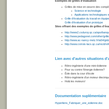
Exemples de grilles d'évaluation
Grilles de mise en oeuvre des compét
Science et technologie
Applications technologiques e
Grille d'évaluation du travail en équipe
Grille d'évaluation
d'un prototype
Sites offrant des exemples de grilles d'év
http://www2.csduroy.qc.ca/apo/banq
http://www.pedagonet.com/other/grill
http://www.ac-nancy-metz.fr/ia54/gt
http://www.cstrois-lacs.qc.ca/recit/r
Lien avec d'autres situations d'
Rétro-ingénierie d'une mini-éolienne
Pour ou contre l'énergie éolienne?
Éole dans la cour d'école
Rétro-ingénierie d'un moteur électriq
Holà les moteurs!
Documentation suplémentaire
Hyperliens_Fabriquer_une_eolienne.doc