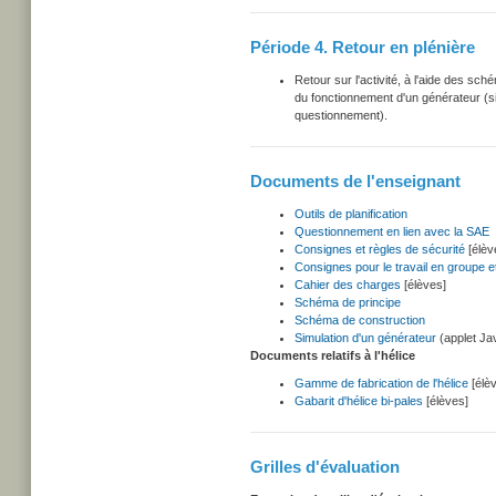
Période 4. Retour en plénière
Retour sur l'activité, à l'aide des sch
du fonctionnement d'un générateur (sim
questionnement).
Documents de l'enseignant
Outils de planification
Questionnement en lien avec la SAE
Consignes et règles de sécurité
[élèv
Consignes pour le travail en groupe et
Cahier des charges
[élèves]
Schéma de principe
Schéma de construction
Simulation d'un générateur
(applet Ja
Documents relatifs à l'hélice
Gamme de fabrication de l'hélice
[élè
Gabarit d'hélice bi-pales
[élèves]
Grilles d'évaluation