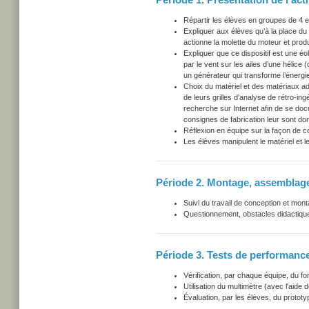
Répartir les élèves en groupes de 4 e
Expliquer aux élèves qu’à la place du ve
actionne la molette du moteur et produit
Expliquer que ce dispositif est une éol
par le vent sur les ailes d’une hélice 
un générateur qui transforme l’énergi
Choix du matériel et des matériaux ad
de leurs grilles d'analyse de rétro-ingén
recherche sur Internet afin de se do
consignes de fabrication leur sont don
Réflexion en équipe sur la façon de c
Les élèves manipulent le matériel et 
Période 2. Montage, assemblag
Suivi du travail de conception et mon
Questionnement, obstacles didactique
Période 3. Tests de performanc
Vérification, par chaque équipe, du f
Utilisation du multimètre (avec l'aide
Évaluation, par les élèves, du prototy