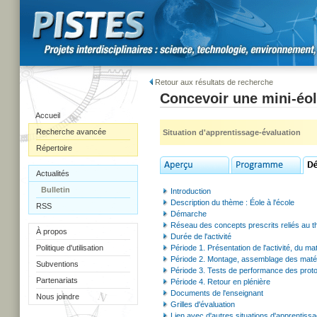
Retour aux résultats de recherche
Concevoir une mini-éo
Accueil
Recherche avancée
Situation d'apprentissage-évaluation
Répertoire
Actualités
Bulletin
Introduction
Description du thème : Éole à l'école
RSS
Démarche
Réseau des concepts prescrits reliés au 
À propos
Durée de l'activité
Politique d'utilisation
Période 1. Présentation de l'activité, du ma
Période 2. Montage, assemblage des maté
Subventions
Période 3. Tests de performance des prot
Partenariats
Période 4. Retour en plénière
Documents de l'enseignant
Nous joindre
Grilles d'évaluation
Lien avec d'autres situations d'apprentissa