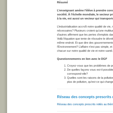
Résumé
L’enseignant amène l’élève à prendre cons
société. À l’échelle mondiale, le secteur 
à la vie, est aussi un vecteur qui transpo
L’industrialisation accroît notre qualité de vie
nécessaires? Plusieurs croient qu’une multit
d’autres affirment que les pertes d’emplois dan
Voilà l’équation que tente de résoudre le déve
même endroit. Et que dire des gouvernements, 
l’Environnement? L’affaire n’est pas simple, et
chacun sur notre qualité de vie et notre santé.
Questionnements en lien avec le DGF
Croyez-vous que les problèmes de poll
De quelles façons vous est-il possible
correspond-elle?
Quelles sont les raisons de la pollutio
plus de pollution, qu'est-ce qui chang
Réseau des concepts prescrits 
Réseau des concepts prescrits reliés au thè