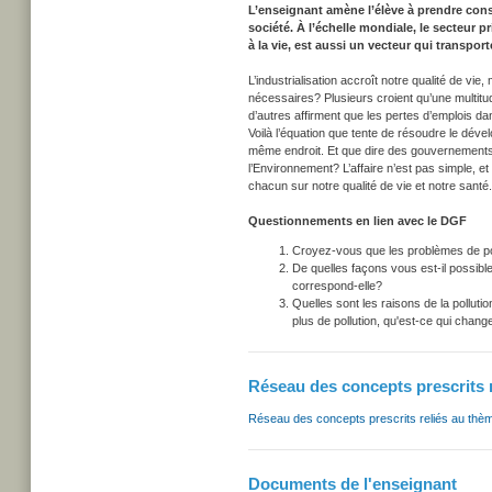
L’enseignant amène l’élève à prendre cons
société. À l’échelle mondiale, le secteur 
à la vie, est aussi un vecteur qui transpo
L’industrialisation accroît notre qualité de vie
nécessaires? Plusieurs croient qu’une multit
d’autres affirment que les pertes d’emplois dan
Voilà l’équation que tente de résoudre le déve
même endroit. Et que dire des gouvernements, 
l’Environnement? L’affaire n’est pas simple, et
chacun sur notre qualité de vie et notre santé.
Questionnements en lien avec le DGF
Croyez-vous que les problèmes de poll
De quelles façons vous est-il possible
correspond-elle?
Quelles sont les raisons de la pollutio
plus de pollution, qu'est-ce qui chang
Réseau des concepts prescrits 
Réseau des concepts prescrits reliés au thè
Documents de l'enseignant