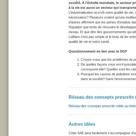
société. À l’échelle mondiale, le secteur 
à la vie est aussi un vecteur qui transpor
L’industrialisation accroît notre qualité de vie
nécessaires? Plusieurs croient qu’une multit
d’autres affirment que les pertes d’emplois dan
l’équation que tente de résoudre le développe
niveau. Et que dire des gouvernements qui att
L’affaire n’est pas simple et le bras de fer e
qualité de vie et notre santé.
Questionnement en lien avec le DGF
Croyez-vous que les problèmes de poll
De quelles façons vous est-il possible
correspond-elle? Quelles sont les rais
Pourquoi les causes de pollutions exist
dans la société? Dans l’environnement?
Réseau des concepts prescrits 
Réseau des concepts prescrits reliés au thè
Autres idées
Cette SAE peut facilement s’accompagner d’une c