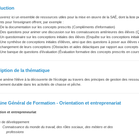
duction
uverez ici un ensemble de ressources utiles pour la mise en œuvre de la SAÉ, dont la liste pe
s pour l’enseignant offrent, par exemple :
De la documentation sur les concepts prescrits (Compléments d’information)
Des questions pour animer une discussion sur les connaissances antérieures des élèves (Q
Un questionnaire sur les conceptions initiales des élèves (Enquête sur les conceptions initial
Une synthèse de conceptions initiales d’élèves, ainsi que des questions à poser aux élèves et
changement de leurs conceptions (Obstacles et aides didactiques par rapport aux concepts 
Une banque de questions d’évaluation (Évaluation formative des concepts prescrits en cour
iption de la thématique
 amène l’élève à la découverte de l’écologie au travers des principes de gestion des resso
pement durable dans les activités de chasse et pêche.
ne Général de Formation - Orientation et entreprenariat
tion et entrepreneuriat
e développement
sance du monde du travail, des rôles sociaux, des métiers et des
fessions