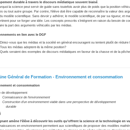
pement durable à travers le discours médiatique souvent biaisé
.
urquoi la science peut servir de guide sans toutefois avoir plus de poids que la position véhi
es ou tout autre groupe. Par contre, l’élève doit être capable de reconnaître la valeur des ar
du modèle scientifique. Sans devoir y adhérer, le modèle scientifique, de par sa rigueur, et
rtinent pour se forger une idée. Les concepts prescrits s’intègrent en raison du besoin de com
aire la part des arguments véhiculés par les médias.
nnements en lien avec le DGF
Diriez-vous que les médias et la société en général encouragent ou tentent plutôt de réduire
Tous les médias adoptent-ils la même position?
Quels seraient des exemples de discours médiatiques en faveur de la chasse et de la pêche 
ne Général de Formation - Environnement et consommation
nnement et consommation
e développement
issance de l’environnement
uction d’un environnement viable dans une perspective de développement
rable
é
gnant amène l’élève à découvrir les outils qu’offrent la science et la technologie en
naissances en environnement permettent aux scientifiques de proposer des modèles mathéma