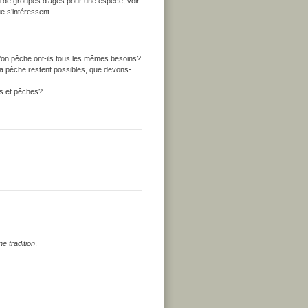
 de groupes d’âges pour une espèce, voir
ue s’intéressent.
’on pêche ont-ils tous les mêmes besoins?
la pêche restent possibles, que devons-
es et pêches?
e tradition
.