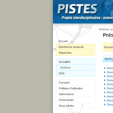
Retour au
Prés
Accueil
Recherche avancée
Situat
Répertoire
Actualités
Bulletin
Intro
Descr
RSS
Domai
Doma
À propos
Doma
Politique d'utilisation
Doma
Rése
Subventions
Autr
Partenariats
Docu
Docu
Nous joindre