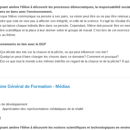
gnant amène l’élève à découvrir les processus démocratiques, la responsabilité sociale,
yens en liens avec l’environnement.
orsque l’élève communique sa pensée à ses pairs, sa vision peut être ou ne pas être retenue p
re que cela ne vise pas à affecter son intégrité, ni celle de la science. Il s’agit du résultat 
 qui laisse chaque individu libre dans sa pensée. Cependant, l’élève doit pouvoir être en m
ère scientifique et la place à leur donner selon le groupe de travail. C’est lors de cet exercic
s au thème.
nnements en lien avec le DGF
Qui décide des lois sur la chasse et la pêche, ou qui peut influencer ces lois?
Quelqu’un peut-il faire changer les choses dans ce domaine? Comment et pourquoi?
Est-ce que tout le monde a les mêmes intérêts en regard de la chasse et de la pêche? À qui pr
ne Général de Formation - Médias
e développement
ation des représentations médiatiques de la réalité
é
gnant amène l’élève à découvrir les notions scientifiques et technologiques en envir