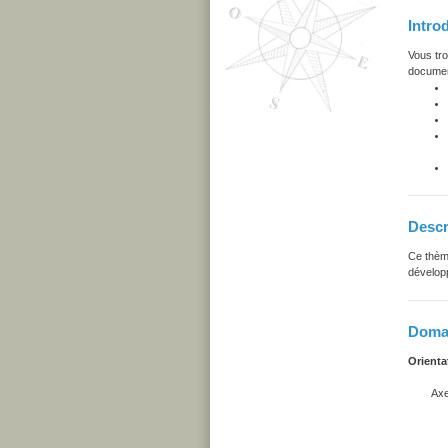
Intro
Vous tro
document
Descr
Ce thème
dévelop
Domai
Orienta
Axe d
Connais
pro