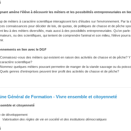
é
gnant amène l’élève à découvrir les métiers et les possibilités entrepreneuriales en lie
 de métiers à caractère scientifique interagissent lors d’études sur l’environnement. Par la su
t ces connaissances pour décider de lois, de quotas, de politiques de chasse et de pêche sp
t lieu à des métiers diversifiés, mais aussi à des possibilités entrepreneuriales. Qu’on parle
teurs, ou des scientifiques, qui tentent de comprendre l’animal et son milieu, l’élève pourr
ir.
nnements en lien avec le DGF
Connaissez-vous des métiers qui existent en raison des activités de chasse et de pêche? Y a
caractère scientifique?
Nommez quelques métiers pouvant permettre de manger de la viande sauvage ou du poisso
Quels genres d’entreprises peuvent tirer profit des activités de chasse et de pêche?
ne Général de Formation - Vivre ensemble et citoyenneté
nsemble et citoyenneté
e développement
ation des règles de vie en société et des institutions démocratiques
é