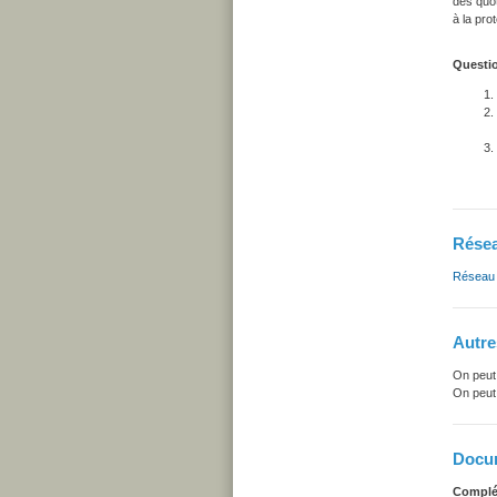
des quo
à la pro
Questio
Résea
Réseau 
Autre
On peut 
On peut 
Docum
Complé