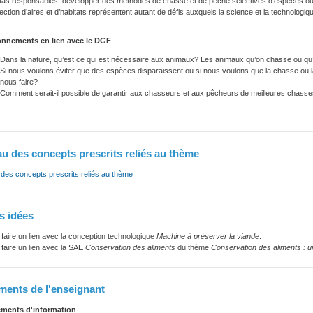
tas responsables, développer des méthodes de chasse et de pêche sélectives d’espèces ou
tection d’aires et d’habitats représentent autant de défis auxquels la science et la technologiq
nnements en lien avec le DGF
Dans la nature, qu’est ce qui est nécessaire aux animaux? Les animaux qu’on chasse ou qu
Si nous voulons éviter que des espèces disparaissent ou si nous voulons que la chasse ou 
nous faire?
Comment serait-il possible de garantir aux chasseurs et aux pêcheurs de meilleures chass
u des concepts prescrits reliés au thème
des concepts prescrits reliés au thème
s idées
faire un lien avec la conception technologique
Machine à préserver la viande
.
faire un lien avec la SAE
Conservation des aliments
du thème
Conservation des aliments : un
ents de l'enseignant
ments d'information