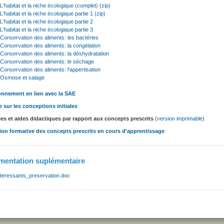
L'habitat et la niche écologique (complet) (zip)
L'habitat et la niche écologique partie 1 (zip)
L'habitat et la niche écologique partie 2
L'habitat et la niche écologique partie 3
Conservation des aliments: les bactéries
Conservation des aliments: la congélation
Conservation des aliments: la déshydratation
Conservation des aliments: le séchage
Conservation des aliments: l'appertisation
Osmose et salage
nnement en lien avec la SAE
 sur les conceptions initiales
es et aides didactiques par rapport aux concepts prescrits
(
version imprimable
)
ion formative des concepts prescrits en cours d'apprentissage
entation suplémentaire
nteressants_preservation.doc