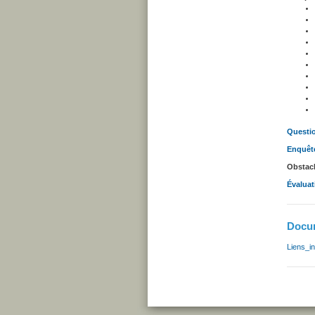
Questio
Enquête
Obstacl
Évaluat
Docum
Liens_i