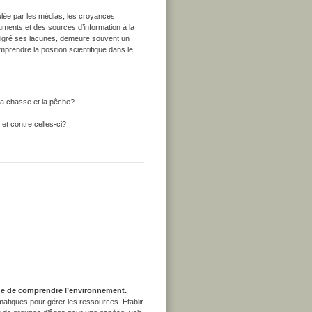
culée par les médias, les croyances
guments et des sources d’information à la
 malgré ses lacunes, demeure souvent un
prendre la position scientifique dans le
 la chasse et la pêche?
et contre celles-ci?
 vue de comprendre l’environnement.
tiques pour gérer les ressources. Établir