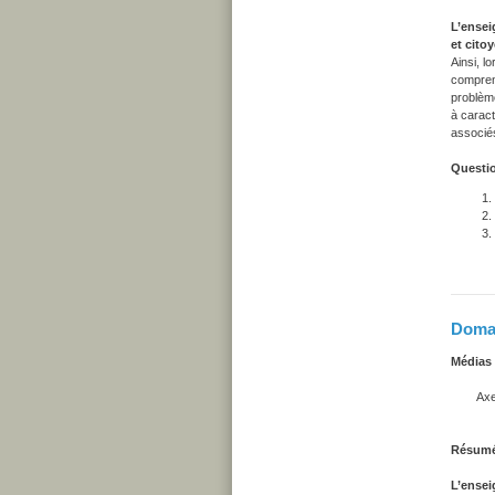
L’ensei
et cito
Ainsi, l
comprend
problème
à caract
associé
Questio
Domai
Médias
Axe d
Appréci
Résum
L’ensei