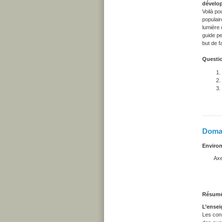
dévelop
Voilà po
populair
lumière 
guide pe
but de f
Questio
Domai
Enviro
Axe d
Conna
Constr
du
Résum
L’ensei
Les con