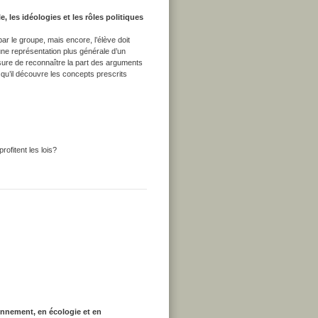
 les idéologies et les rôles politiques
ar le groupe, mais encore, l’élève doit
d’une représentation plus générale d’un
esure de reconnaître la part des arguments
e qu’il découvre les concepts prescrits
ofitent les lois?
onnement, en écologie et en