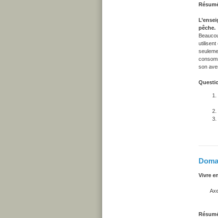
Résum
L’ensei
pêche.
Beaucoup
utilisen
seulemen
consomma
son aven
Questio
Domai
Vivre e
Axe d
Valoris
Résum