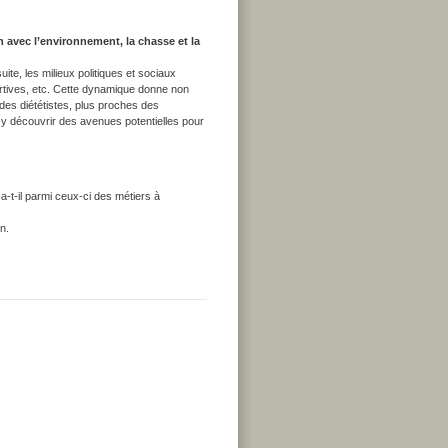
n avec l’environnement, la chasse et la
ite, les milieux politiques et sociaux
ortives, etc. Cette dynamique donne non
 des diététistes, plus proches des
a y découvrir des avenues potentielles pour
-t-il parmi ceux-ci des métiers à
n.