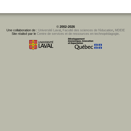
©
2002-2026
Une collaboration de :
Université Laval
,
Faculté des sciences de l'éducation
,
MDEIE
Site réalisé par le
Centre de services et de ressources en technopédagogie
.