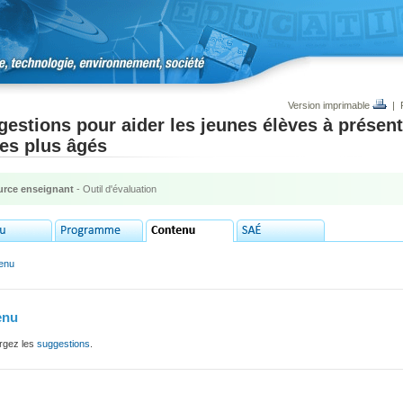
Version imprimable
|
estions pour aider les jeunes élèves à présent
es plus âgés
rce enseignant
- Outil d'évaluation
enu
enu
rgez les
suggestions
.