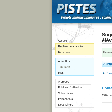
Sugg
élèv
Accueil
Recherche avancée
Répertoire
Ressou
Actualités
Bulletin
RSS
Cont
À propos
Politique d'utilisation
Cont
Subventions
Télécha
Partenariats
Nous joindre