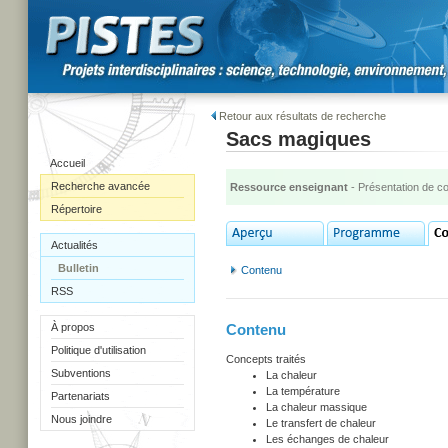
Retour aux résultats de recherche
Sacs magiques
Accueil
Recherche avancée
Ressource enseignant
- Présentation de c
Répertoire
Actualités
Bulletin
Contenu
RSS
À propos
Contenu
Politique d'utilisation
Concepts traités
Subventions
La chaleur
La température
Partenariats
La chaleur massique
Nous joindre
Le transfert de chaleur
Les échanges de chaleur