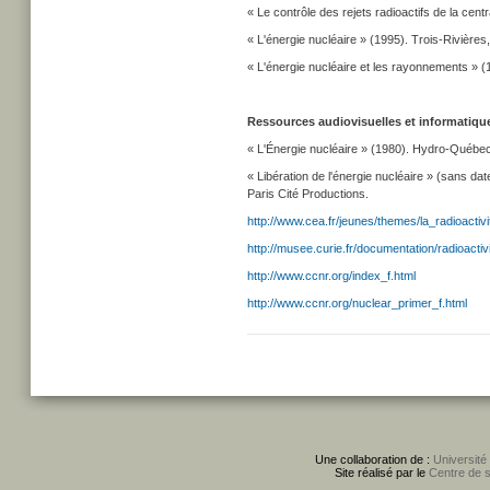
« Le contrôle des rejets radioactifs de la cen
« L'énergie nucléaire » (1995). Trois-Rivière
« L'énergie nucléaire et les rayonnements » (
Ressources audiovisuelles et informatiqu
« L'Énergie nucléaire » (1980). Hydro-Québec
« Libération de l'énergie nucléaire » (sans dat
Paris Cité Productions.
http://www.cea.fr/jeunes/themes/la_radioactivit
http://musee.curie.fr/documentation/radioactiv
http://www.ccnr.org/index_f.html
http://www.ccnr.org/nuclear_primer_f.html
Une collaboration de :
Université
Site réalisé par le
Centre de 