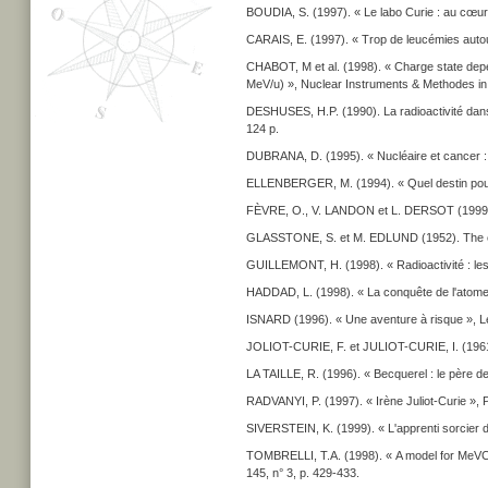
BOUDIA, S. (1997). « Le labo Curie : au cœur 
CARAIS, E. (1997). « Trop de leucémies auto
CHABOT, M et al. (1998). « Charge state depen
MeV/u) », Nuclear Instruments & Methodes in 
DESHUSES, H.P. (1990). La radioactivité dans 
124 p.
DUBRANA, D. (1995). « Nucléaire et cancer : 
ELLENBERGER, M. (1994). « Quel destin pour l
FÈVRE, O., V. LANDON et L. DERSOT (1999). « N
GLASSTONE, S. et M. EDLUND (1952). The ele
GUILLEMONT, H. (1998). « Radioactivité : les 
HADDAD, L. (1998). « La conquête de l'atome 
ISNARD (1996). « Une aventure à risque », Le 
JOLIOT-CURIE, F. et JULIOT-CURIE, I. (1961)
LA TAILLE, R. (1996). « Becquerel : le père de 
RADVANYI, P. (1997). « Irène Juliot-Curie », 
SIVERSTEIN, K. (1999). « L'apprenti sorcier de 
TOMBRELLI, T.A. (1998). « A model for MeVC
145, n° 3, p. 429-433.