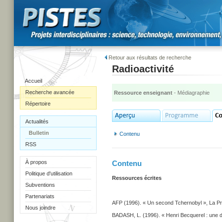
Retour aux résultats de recherche
Radioactivité
Accueil
Recherche avancée
Ressource enseignant
- Médiagraphie
Répertoire
Actualités
Bulletin
Contenu
RSS
À propos
Contenu
Politique d'utilisation
Ressources écrites
Subventions
Partenariats
AFP (1996). « Un second Tchernobyl », La Pre
Nous joindre
BADASH, L. (1996). « Henri Becquerel : une d