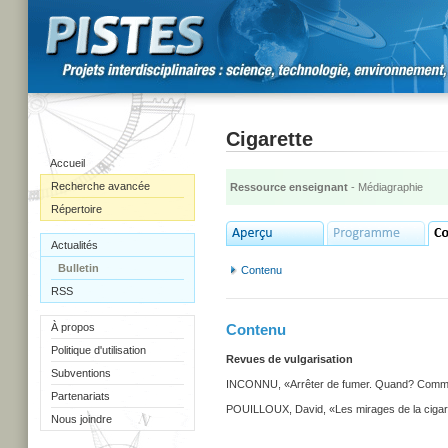
Cigarette
Accueil
Recherche avancée
Ressource enseignant
- Médiagraphie
Répertoire
Actualités
Bulletin
Contenu
RSS
À propos
Contenu
Politique d'utilisation
Revues de vulgarisation
Subventions
INCONNU, «Arrêter de fumer. Quand? Commen
Partenariats
POUILLOUX, David, «Les mirages de la cigare
Nous joindre