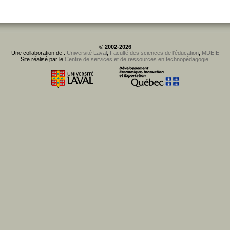
©
2002-2026
Une collaboration de :
Université Laval
,
Faculté des sciences de l'éducation
,
MDEIE
Site réalisé par le
Centre de services et de ressources en technopédagogie
.