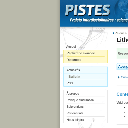
Retour au
Lit
Accueil
Recherche avancée
Ressou
Répertoire
Actualités
Bulletin
Cont
RSS
À propos
Cont
Politique d'utilisation
Voici qu
Subventions
Partenariats
Nous joindre