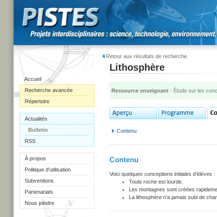
Retour aux résultats de recherche
Lithosphère
Accueil
Recherche avancée
Ressource enseignant
- Étude sur les con
Répertoire
Actualités
Bulletin
Contenu
RSS
À propos
Contenu
Politique d'utilisation
Voici quelques conceptions initiales d'élèves :
Subventions
Toute roche est lourde.
Les montagnes sont créées rapideme
Partenariats
La lithosphère n’a jamais subi de ch
Nous joindre