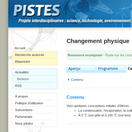
Changement physique
Accueil
Recherche avancée
Ressource enseignant
- Étude sur les con
Répertoire
Actualités
Bulletin
Contenu
RSS
À propos
Contenu
Politique d'utilisation
Voici quelques conceptions initiales d'élèves :
Subventions
La condensation, l’évaporation, la soli
À 0 °C tout gèle et à 100 °C tout bout.
Partenariats
Nous joindre