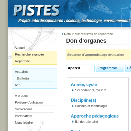
Retour aux résultats de recherche
Don d'organes
Accueil
Recherche avancée
Situation d'apprentissage-évaluation
Répertoire
Actualités
Bulletin
Année, cycle
RSS
Secondaire 3, cycle 2
À propos
Discipline(s)
Politique d'utilisation
Science et technologie
Subventions
Approche pédagogique
Partenariats
Îlot de rationalité
Nous joindre