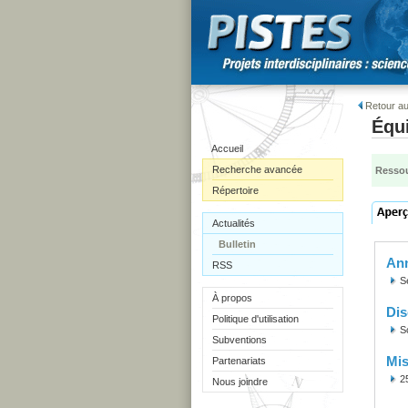
Retour au
Équi
Accueil
Recherche avancée
Ressou
Répertoire
Actualités
Bulletin
Ann
RSS
S
À propos
Dis
Politique d'utilisation
S
Subventions
Mis
Partenariats
2
Nous joindre