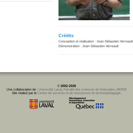
Crédits
Conception et réalisation : Jean-Sébastien Verreault
Démonstration : Jean-Sébastien Verreault
©
2002-2026
Une collaboration de :
Université Laval
,
Faculté des sciences de l'éducation
,
MDEIE
Site réalisé par le
Centre de services et de ressources en technopédagogie
.