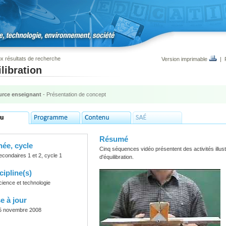
x résultats de recherche
Version imprimable
|
libration
rce enseignant
- Présentation de concept
Résumé
ée, cycle
Cinq séquences vidéo présentent des activités illustr
econdaires 1 et 2, cycle 1
d'équilibration.
cipline(s)
cience et technologie
e à jour
5 novembre 2008