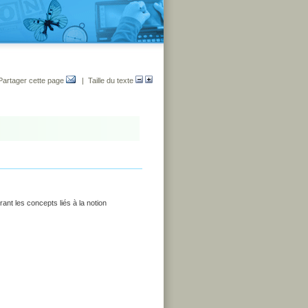
Partager cette page
| Taille du texte
ant les concepts liés à la notion