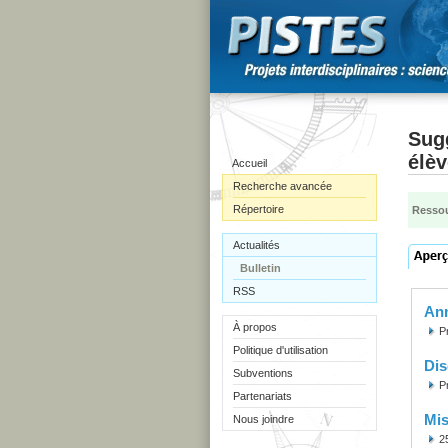
Sugg
élèv
Accueil
Recherche avancée
Répertoire
Ressou
Actualités
Bulletin
RSS
Ann
À propos
P
Politique d'utilisation
Dis
Subventions
P
Partenariats
Mis
Nous joindre
2