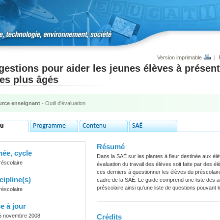
Version imprimable
|
estions pour aider les jeunes élèves à présent
es plus âgés
rce enseignant
- Outil d'évaluation
Résumé
ée, cycle
Dans la SAÉ sur les plantes à fleur destinée aux élè
réscolaire
évaluation du travail des élèves soit faite par des é
ces derniers à questionner les élèves du préscolaire s
cipline(s)
cadre de la SAÉ. Le guide comprend une liste des ac
préscolaire ainsi qu’une liste de questions pouvant 
réscolaire
e à jour
5 novembre 2008
Crédits