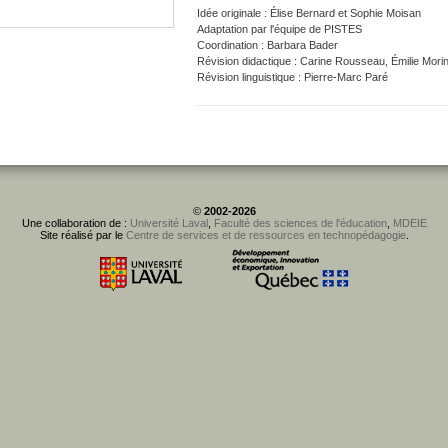
Idée originale : Élise Bernard et Sophie Moisan
Adaptation par l'équipe de PISTES
Coordination : Barbara Bader
Révision didactique : Carine Rousseau, Émilie Mori
Révision linguistique : Pierre-Marc Paré
©
2002-2026
Une collaboration de :
Université Laval
,
Faculté des sciences de l'éducation
,
MDEIE
Site réalisé par le
Centre de services et de ressources en technopédagogie
.