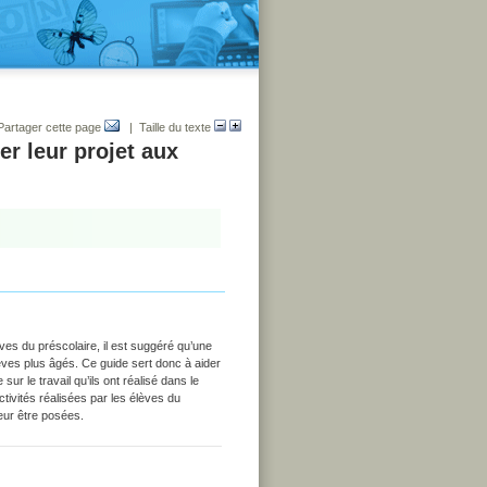
Partager cette page
| Taille du texte
er leur projet aux
ves du préscolaire, il est suggéré qu’une
lèves plus âgés. Ce guide sert donc à aider
ur le travail qu’ils ont réalisé dans le
tivités réalisées par les élèves du
leur être posées.