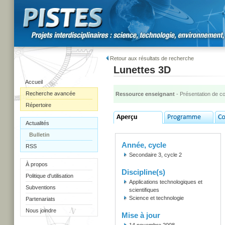
Retour aux résultats de recherche
Lunettes 3D
Accueil
Recherche avancée
Ressource enseignant
- Présentation de c
Répertoire
Actualités
Bulletin
Année, cycle
RSS
Secondaire 3, cycle 2
À propos
Discipline(s)
Politique d'utilisation
Applications technologiques et
Subventions
scientifiques
Science et technologie
Partenariats
Nous joindre
Mise à jour