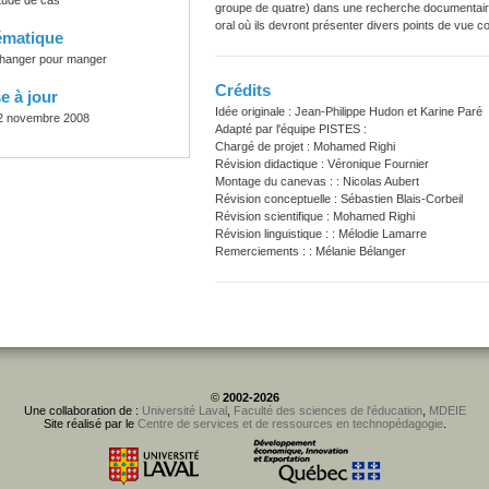
tude de cas
groupe de quatre) dans une recherche documentaire. 
oral où ils devront présenter divers points de vue con
ématique
hanger pour manger
Crédits
e à jour
Idée originale : Jean-Philippe Hudon et Karine Paré
2 novembre 2008
Adapté par l'équipe PISTES :
Chargé de projet : Mohamed Righi
Révision didactique : Véronique Fournier
Montage du canevas : : Nicolas Aubert
Révision conceptuelle : Sébastien Blais-Corbeil
Révision scientifique : Mohamed Righi
Révision linguistique : : Mélodie Lamarre
Remerciements : : Mélanie Bélanger
©
2002-2026
Une collaboration de :
Université Laval
,
Faculté des sciences de l'éducation
,
MDEIE
Site réalisé par le
Centre de services et de ressources en technopédagogie
.