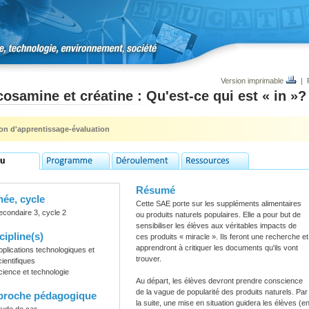
Version imprimable
|
osamine et créatine : Qu'est-ce qui est « in »?
ion d'apprentissage-évaluation
Résumé
ée, cycle
Cette SAE porte sur les suppléments alimentaires
econdaire 3, cycle 2
ou produits naturels populaires. Elle a pour but de
sensibiliser les élèves aux véritables impacts de
cipline(s)
ces produits « miracle ». Ils feront une recherche et
apprendront à critiquer les documents qu'ils vont
pplications technologiques et
trouver.
cientifiques
cience et technologie
Au départ, les élèves devront prendre conscience
de la vague de popularité des produits naturels. Par
proche pédagogique
la suite, une mise en situation guidera les élèves (e