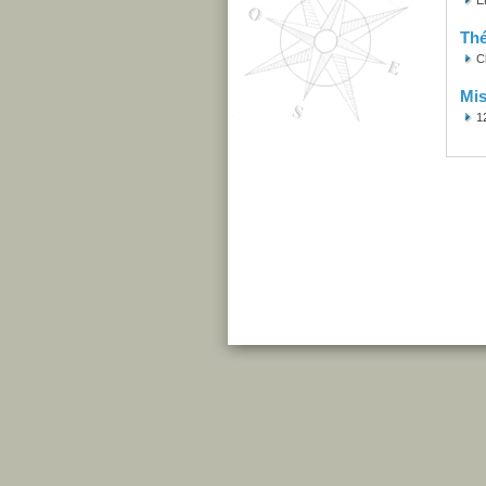
É
Th
C
Mis
1