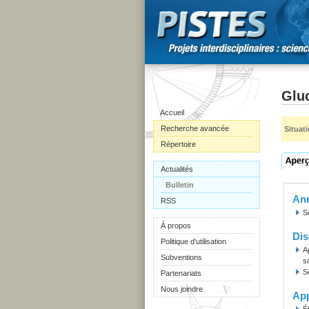
Gluc
Accueil
Recherche avancée
Situat
Répertoire
Actualités
Bulletin
Ann
RSS
S
À propos
Dis
Politique d'utilisation
A
Subventions
s
S
Partenariats
Nous joindre
Ap