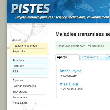
Maladies transmises s
Accueil
Recherche avancée
Ressource enseignant
- Médiagraphie
Répertoire
Actualités
Bulletin
Année, cycle
RSS
Secondaire
À propos
Mise à jour
Politique d'utilisation
23 octobre 2008
Subventions
Partenariats
Nous joindre