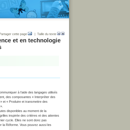
Partager cette page
| Taille du texte
ence et en technologie
s
ommuniquer à l’aide des langages utilisés
rement, des composantes
« Interpréter des
» et
« Produire et transmettre des
 ».
outes disponibles au moment de la
lles inspirée des critères et des attentes
ier cycle. Elles ne sont donc pas
iser la Réforme. Vous pouvez aussi les