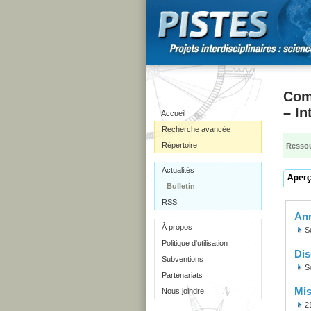
Comm
– In
Accueil
Recherche avancée
Répertoire
Ressou
Actualités
Bulletin
RSS
Ann
À propos
S
Politique d'utilisation
Dis
Subventions
S
Partenariats
Mis
Nous joindre
2