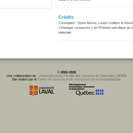
Crédits
Conception : Sylvie Barma, Louise Guilbert et Rachè
« Partager sa passion » de l’Entente spécifique du C
nationale.
©
2002-2026
Une collaboration de :
Université Laval
,
Faculté des sciences de l'éducation
,
MDEIE
Site réalisé par le
Centre de services et de ressources en technopédagogie
.