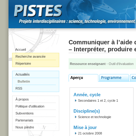
Communiquer à l’aide d
– Interpréter, produir
Accueil
Recherche avancée
Répertoire
Ressource enseignant
- Outil d'évaluation
Actualités
Bulletin
RSS
Année, cycle
À propos
Secondaires 1 et 2, cycle 1
Politique d'utilisation
Discipline(s)
Subventions
Science et technologie
Partenariats
Mise à jour
Nous joindre
21 octobre 2008