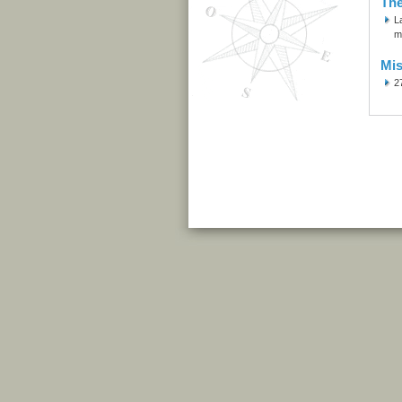
Th
L
m
Mis
2