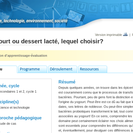
Version imprimable
|
urt ou dessert lacté, lequel choisir?
ion d'apprentissage-évaluation
Résumé
ée, cycle
Depuis quelques années, on trouve dans les épicerie
econdaires 1 et 2, cycle 1
est couramment connu que le processus de transfor
bactéries. Pourtant, peu de gens font la distinction e
cipline(s)
l’origine du yogourt. Peut-être est-ce dû au fait que
dates, ses lettres de noblesse. Ou peut-être simp
cience et technologie
bactéries probiotiques transforment le lait, tout com
associées au yogourt! En ce sens, comprendre les 
proche pédagogique
domaine peut certainement éclairer nos choix alime
tude de cas
sont essentiels pour comprendre les différences qu’il
et, éventuellement, pour divulguer ces différences à 