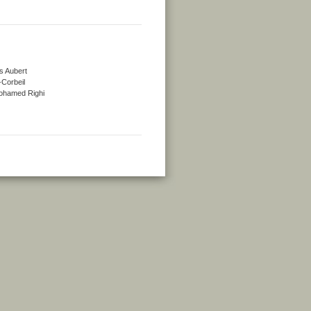
s Aubert
-Corbeil
 Mohamed Righi