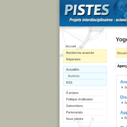
Yogo
Accueil
Recherche avancée
Situat
Répertoire
Actualités
Bulletin
Ann
RSS
S
À propos
Dis
Politique d'utilisation
S
Subventions
Ap
Partenariats
É
Nous joindre