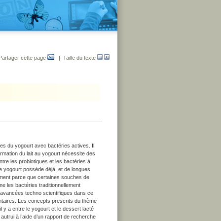
Partager cette page
| Taille du texte
s du yogourt avec bactéries actives. Il
mation du lait au yogourt nécessite des
ntre les probiotiques et les bactéries à
 le yogourt possède déjà, et de longues
lement parce que certaines souches de
me les bactéries traditionnellement
avancées techno scientifiques dans ce
ntaires. Les concepts prescrits du thème
 y a entre le yogourt et le dessert lacté
autrui à l’aide d’un rapport de recherche