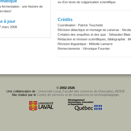
ématique
ou d’un texte de vulgarisation scientifique.
a fermentation : une histoire de
icrobes!
Crédits
e à jour
Coordination : Patrick Touchette
7 mars 2008
Révision didactique et montage du canevas : Nicola
Création des enquêtes et des quiz : Sébastien Blais
Rédaction et révision scientifiques, bibliographie :
Révision linguistique : Mélodie Lamarre
Remerciements : Véronique Fournier
©
2002-2026
Une collaboration de :
Université Laval
,
Faculté des sciences de l'éducation
,
MDEIE
Site réalisé par le
Centre de services et de ressources en technopédagogie
.