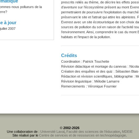
ématique
prescrits reliés au thème, de décrire les effets poss
ommes-nous pollueurs de la
d’aventure sur l’écosystème présent au mont Everes
erre?
permettraient de poursuivre l’exploitation du marché
préservant le site et l’attrait qui attire les alpiniste
e à jour
Everest avec un site écotouristique de son choix dans 
sources de pollution du sol en raison de l’activité tou
juillet 2007
l’environnement. Ainsi, comprendre le cas du mont Ev
habitats et l’impact de la pollution.
Crédits
Coordination : Patrick Touchette
Révision didactique et montage du canevas : Nicola
Création des enquêtes et des quiz : Sébastien Blais
Rédaction et révision scientifiques, bibliographie :
Révision linguistique : Mélodie Lamarre
Remerciements : Véronique Fournier
©
2002-2026
Une collaboration de :
Université Laval
,
Faculté des sciences de l'éducation
,
MDEIE
Site réalisé par le
Centre de services et de ressources en technopédagogie
.