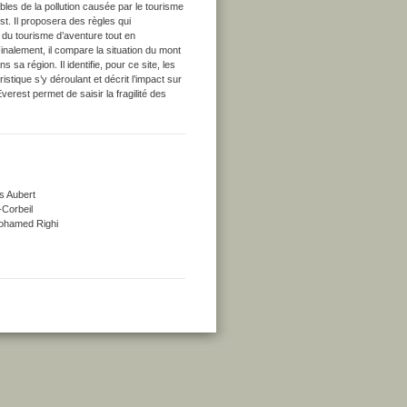
ibles de la pollution causée par le tourisme
t. Il proposera des règles qui
 du tourisme d’aventure tout en
s. Finalement, il compare la situation du mont
sa région. Il identifie, pour ce site, les
ristique s’y déroulant et décrit l’impact sur
erest permet de saisir la fragilité des
s Aubert
-Corbeil
 Mohamed Righi