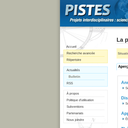
La p
Accueil
Recherche avancée
Situat
Répertoire
Actualités
Bulletin
Ann
RSS
S
À propos
Dis
Politique d'utilisation
S
Subventions
Ap
Partenariats
É
Nous joindre