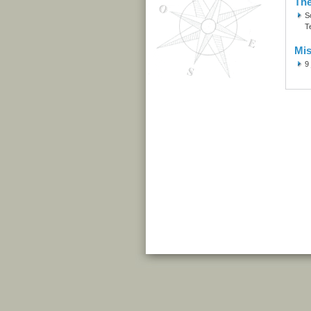
Th
S
T
Mis
9 