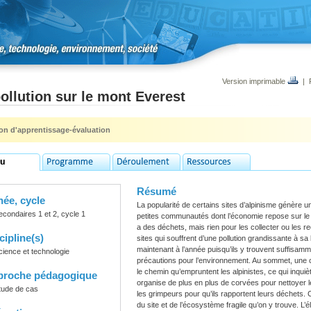
Version imprimable
|
ollution sur le mont Everest
ion d'apprentissage-évaluation
Résumé
ée, cycle
La popularité de certains sites d’alpinisme génère un
econdaires 1 et 2, cycle 1
petites communautés dont l’économie repose sur le 
a des déchets, mais rien pour les collecter ou les r
cipline(s)
sites qui souffrent d’une pollution grandissante à sa
maintenant à l’année puisqu’ils y trouvent suffisamm
cience et technologie
précautions pour l’environnement. Au sommet, une c
le chemin qu’empruntent les alpinistes, ce qui inqu
proche pédagogique
organise de plus en plus de corvées pour nettoyer le
tude de cas
les grimpeurs pour qu’ils rapportent leurs déchets. 
du site et de l’écosystème fragile qu’on y trouve. L’