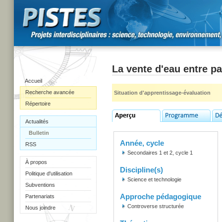
La vente d'eau entre p
Accueil
Recherche avancée
Situation d'apprentissage-évaluation
Répertoire
Actualités
Bulletin
Année, cycle
RSS
Secondaires 1 et 2, cycle 1
À propos
Discipline(s)
Politique d'utilisation
Science et technologie
Subventions
Approche pédagogique
Partenariats
Controverse structurée
Nous joindre