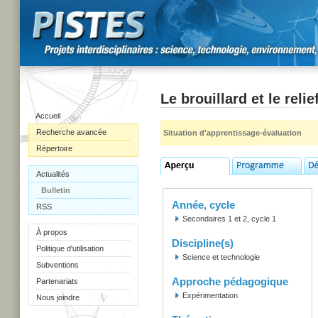
Le brouillard et le relie
Accueil
Recherche avancée
Situation d'apprentissage-évaluation
Répertoire
Actualités
Bulletin
Année, cycle
RSS
Secondaires 1 et 2, cycle 1
À propos
Discipline(s)
Politique d'utilisation
Science et technologie
Subventions
Approche pédagogique
Partenariats
Expérimentation
Nous joindre