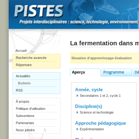
La fermentation dans 
Accueil
Recherche avancée
Situation d'apprentissage-évaluation
Répertoire
Actualités
Bulletin
Année, cycle
RSS
Secondaires 1 et 2, cycle 1
À propos
Discipline(s)
Politique d'utilisation
Science et technologie
Subventions
Approche pédagogique
Partenariats
Expérimentation
Nous joindre