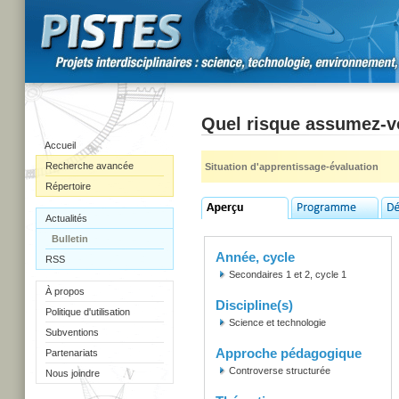
Quel risque assumez-
Accueil
Recherche avancée
Situation d'apprentissage-évaluation
Répertoire
Actualités
Bulletin
Année, cycle
RSS
Secondaires 1 et 2, cycle 1
À propos
Discipline(s)
Politique d'utilisation
Science et technologie
Subventions
Approche pédagogique
Partenariats
Controverse structurée
Nous joindre