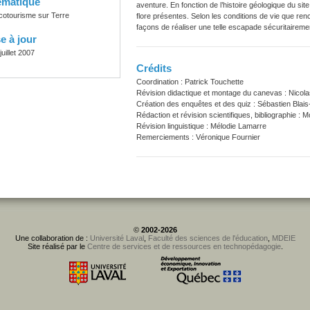
ématique
aventure. En fonction de l’histoire géologique du site e
cotourisme sur Terre
flore présentes. Selon les conditions de vie que ren
façons de réaliser une telle escapade sécuritaireme
e à jour
juillet 2007
Crédits
Coordination : Patrick Touchette
Révision didactique et montage du canevas : Nicola
Création des enquêtes et des quiz : Sébastien Blais
Rédaction et révision scientifiques, bibliographie :
Révision linguistique : Mélodie Lamarre
Remerciements : Véronique Fournier
©
2002-2026
Une collaboration de :
Université Laval
,
Faculté des sciences de l'éducation
,
MDEIE
Site réalisé par le
Centre de services et de ressources en technopédagogie
.