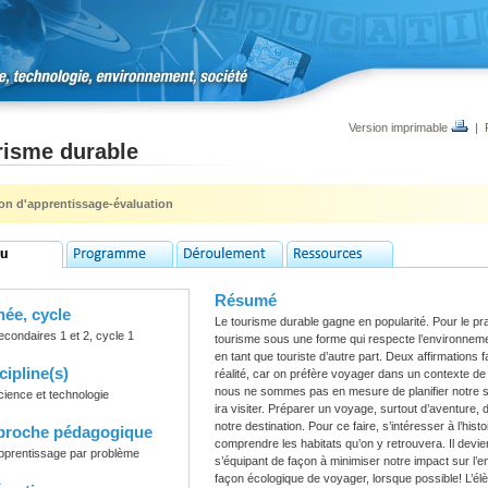
Version imprimable
|
risme durable
ion d'apprentissage-évaluation
Résumé
ée, cycle
Le tourisme durable gagne en popularité. Pour le prat
econdaires 1 et 2, cycle 1
tourisme sous une forme qui respecte l’environneme
en tant que touriste d’autre part. Deux affirmations fa
cipline(s)
réalité, car on préfère voyager dans un contexte d
nous ne sommes pas en mesure de planifier notre s
cience et technologie
ira visiter. Préparer un voyage, surtout d’aventure
notre destination. Pour ce faire, s’intéresser à l’his
proche pédagogique
comprendre les habitats qu’on y retrouvera. Il devient
pprentissage par problème
s’équipant de façon à minimiser notre impact sur l’
façon écologique de voyager, lorsque possible! L’élè