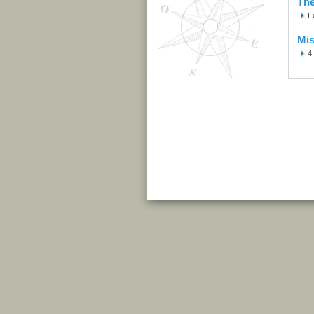
Th
É
Mis
4 