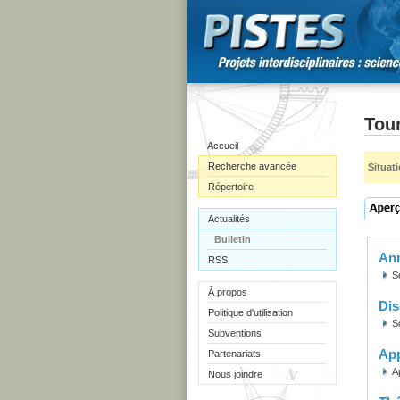
Tou
Accueil
Recherche avancée
Situat
Répertoire
Actualités
Bulletin
Ann
RSS
S
À propos
Dis
Politique d'utilisation
S
Subventions
Ap
Partenariats
A
Nous joindre