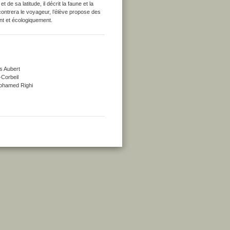
t de sa latitude, il décrit la faune et la
contrera le voyageur, l’élève propose des
nt et écologiquement.
s Aubert
-Corbeil
 Mohamed Righi