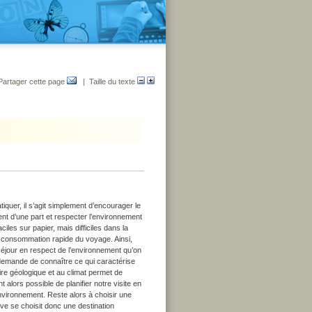
Partager cette page
| Taille du texte
iquer, il s’agit simplement d’encourager le
nt d’une part et respecter l’environnement
ciles sur papier, mais difficiles dans la
e consommation rapide du voyage. Ainsi,
éjour en respect de l’environnement qu’on
, demande de connaître ce qui caractérise
toire géologique et au climat permet de
 alors possible de planifier notre visite en
environnement. Reste alors à choisir une
ve se choisit donc une destination