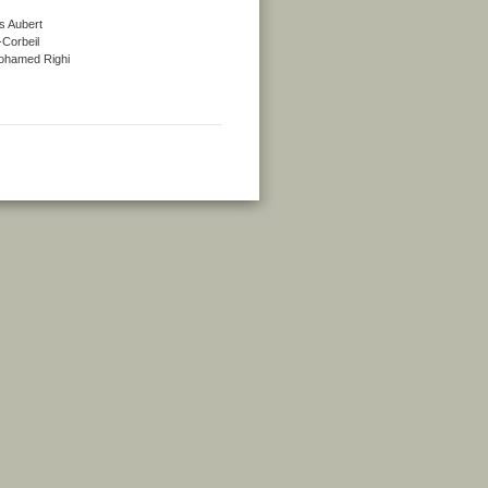
s Aubert
-Corbeil
 Mohamed Righi