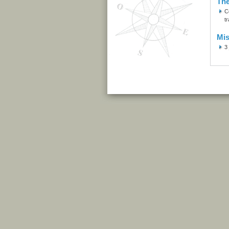
Th
C
tr
Mis
3 