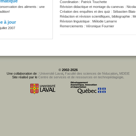
ématique
Coordination : Patrick Touchette
onservation des aliments : une
Révision didactique et montage du canevas : Nicola
adition!
Création des enquêtes et des quiz : Sébastien Blais
Rédaction et révision scientifiques, bibliographie :
e à jour
Révision linguistique : Mélodie Lamarre
Remerciements : Véronique Fournier
juillet 2007
©
2002-2026
Une collaboration de :
Université Laval
,
Faculté des sciences de l'éducation
,
MDEIE
Site réalisé par le
Centre de services et de ressources en technopédagogie
.