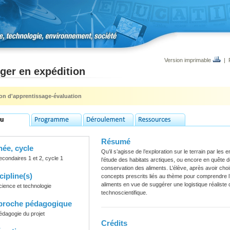
Version imprimable
|
ger en expédition
ion d'apprentissage-évaluation
Résumé
ée, cycle
Qu’il s’agisse de l’exploration sur le terrain par les
econdaires 1 et 2, cycle 1
l’étude des habitats arctiques, ou encore en quête de
conservation des aliments. L’élève, après avoir chois
cipline(s)
concepts prescrits liés au thème pour comprendre l
aliments en vue de suggérer une logistique réaliste
cience et technologie
technoscientifique.
proche pédagogique
édagogie du projet
Crédits