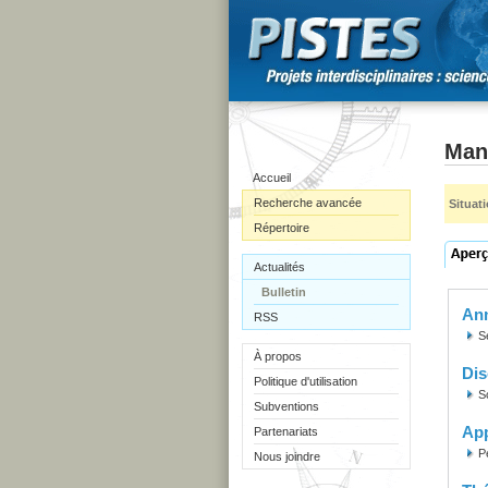
Man
Accueil
Recherche avancée
Situat
Répertoire
Actualités
Bulletin
Ann
RSS
S
À propos
Dis
Politique d'utilisation
S
Subventions
Ap
Partenariats
P
Nous joindre