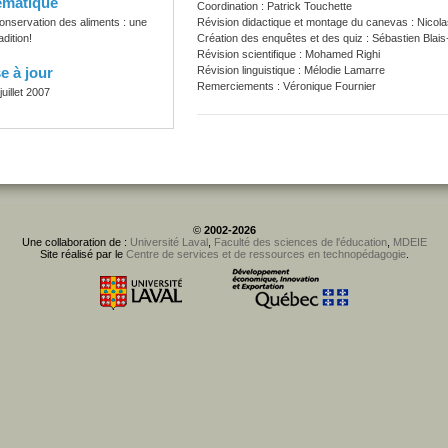
ématique
Coordination : Patrick Touchette
onservation des aliments : une
Révision didactique et montage du canevas : Nicola
adition!
Création des enquêtes et des quiz : Sébastien Blais
Révision scientifique : Mohamed Righi
e à jour
Révision linguistique : Mélodie Lamarre
Remerciements : Véronique Fournier
juillet 2007
©
2002-2026
Une collaboration de :
Université Laval
,
Faculté des sciences de l'éducation
,
MDEIE
Site réalisé par le
Centre de services et de ressources en technopédagogie
.