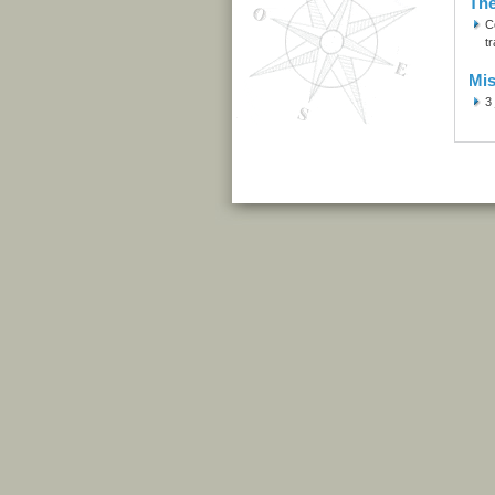
Th
C
tr
Mis
3 