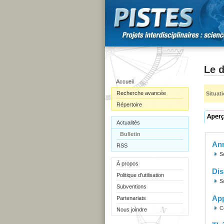
Le 
Accueil
Recherche avancée
Situat
Répertoire
Actualités
Bulletin
Ann
RSS
S
À propos
Dis
Politique d'utilisation
S
Subventions
Ap
Partenariats
C
Nous joindre