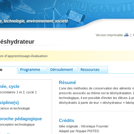
Version imprimable
|
déshydrateur
ion d'apprentissage-évaluation
Résumé
ée, cycle
L’une des méthodes de conservation des aliments 
econdaires 1 et 2, cycle 1
prescrits associés au thème est la déshydratation.
technologique, il est possible d’inviter les élèves à 
cipline(s)
déshydratés à partir de leur « déshydrateur » fabri
cience et technologie
proche pédagogique
Crédits
onception technologique
Idée originale : Véronique Fournier
Adapté par l'équipe PISTES: