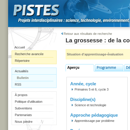
Retour aux résultats de recherche
La grossesse : de la c
Accueil
Recherche avancée
Situation d'apprentissage-évaluation
Répertoire
Actualités
Bulletin
Année, cycle
RSS
Primaires 5 et 6, cycle 3
À propos
Discipline(s)
Politique d'utilisation
Science et technologie
Subventions
Approche pédagogique
Partenariats
Apprentissage par problème
Nous joindre