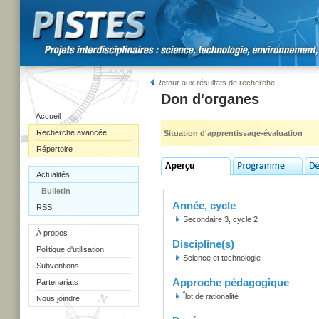
Retour aux résultats de recherche
Don d'organes
Accueil
Recherche avancée
Situation d'apprentissage-évaluation
Répertoire
Actualités
Bulletin
Année, cycle
RSS
Secondaire 3, cycle 2
À propos
Discipline(s)
Politique d'utilisation
Science et technologie
Subventions
Approche pédagogique
Partenariats
Îlot de rationalité
Nous joindre